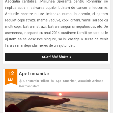
Asociatia caritabila ,,Misiunea Speranta pentru Romania’‘ se
implica activ in salvarea copiilor bolnavi de cancer si leucemie.
Actiunile noastre nu se limiteaza numai la acestia, ci ajutam
regulat copii strazii, mame vaduve, copii orfani, familii sarace cu
multi copii, batranii strazii, batrani singuri si neputinciosi, etc. De
asemenea, incepand cu anul 2014, sustinem familii pe care sa le
ajutam sa se descurce singure, sa isi castige o sursa de venit
fara sa mai depinda mereu de un ajutor de...
Aflați Mai Multe »
12
Apel umanitar
MAI
Constantin Hriban
Apel Umanitar
,
Asociatia Animos
Hermannstadt