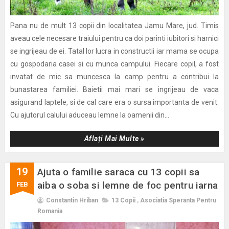
Pana nu de mult 13 copii din localitatea Jamu Mare, jud. Timis
aveau cele necesare traiului pentru ca doi parinti iubitori si harnici
se ingrijeau de ei. Tatal lor lucra in constructii iar mama se ocupa
cu gospodaria casei si cu munca campului. Fiecare copil, a fost
invatat de mic sa muncesca la camp pentru a contribui la
bunastarea familiei. Baietii mai mari se ingrijeau de vaca
asigurand laptele, si de cal care era o sursa importanta de venit.
Cu ajutorul calului aduceau lemne la oamenii din...
Aflați Mai Multe »
19
Ajuta o familie saraca cu 13 copii sa
aiba o soba si lemne de foc pentru iarna
FEB
Constantin Hriban
13 Copii
,
Asociatia Speranta Pentru
Romania