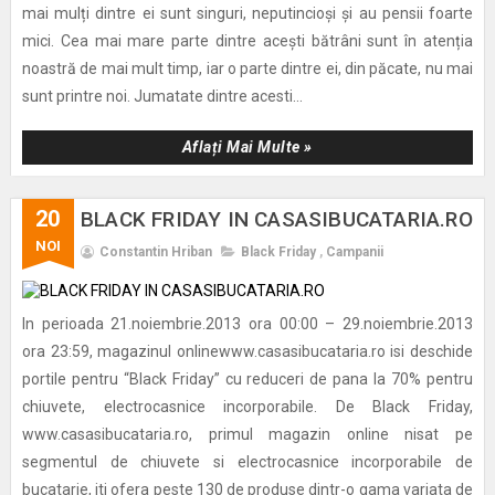
mai mulți dintre ei sunt singuri, neputincioși și au pensii foarte
mici. Cea mai mare parte dintre acești bătrâni sunt în atenția
noastră de mai mult timp, iar o parte dintre ei, din păcate, nu mai
sunt printre noi. Jumatate dintre acesti...
Aflați Mai Multe »
20
BLACK FRIDAY IN CASASIBUCATARIA.RO
NOI
Constantin Hriban
Black Friday
,
Campanii
In perioada 21.noiembrie.2013 ora 00:00 – 29.noiembrie.2013
ora 23:59, magazinul onlinewww.casasibucataria.ro isi deschide
portile pentru “Black Friday” cu reduceri de pana la 70% pentru
chiuvete, electrocasnice incorporabile. De Black Friday,
www.casasibucataria.ro, primul magazin online nisat pe
segmentul de chiuvete si electrocasnice incorporabile de
bucatarie, iti ofera peste 130 de produse dintr-o gama variata de