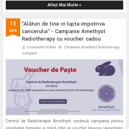
Aflați Mai Multe »
11
"Alături de tine in lupta impotriva
cancerului" - Campanie Amethyst
APR
Radiotherapy cu voucher cadou
Constantin Hriban
Campanie Amethyst Radiotherapy
,
Campanii
Centrul de Radioterapie Amethyst continuă campania pentru
sănătatea femeilor și oferă câte un voucher Iepuraș pacientelor