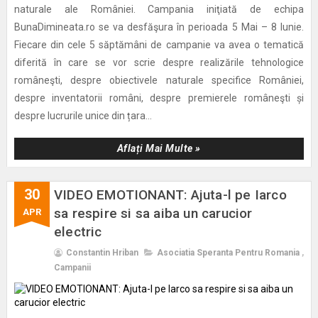
naturale ale României. Campania iniţiată de echipa
BunaDimineata.ro se va desfăşura în perioada 5 Mai – 8 Iunie.
Fiecare din cele 5 săptămâni de campanie va avea o tematică
diferită în care se vor scrie despre realizările tehnologice
româneşti, despre obiectivele naturale specifice României,
despre inventatorii români, despre premierele româneşti și
despre lucrurile unice din țara...
Aflați Mai Multe »
30
VIDEO EMOTIONANT: Ajuta-l pe Iarco
sa respire si sa aiba un carucior
APR
electric
Constantin Hriban
Asociatia Speranta Pentru Romania
,
Campanii