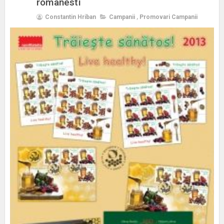
romanesti
Constantin Hriban
Campanii
,
Promovari Campanii