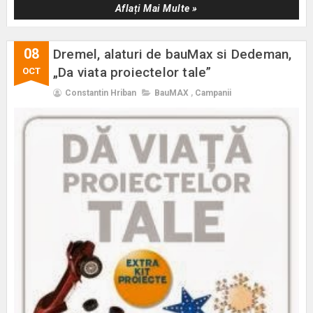
Aflați Mai Multe »
08
Dremel, alaturi de bauMax si Dedeman,
„Da viata proiectelor tale”
OCT
Constantin Hriban
BauMAX
,
Campanii