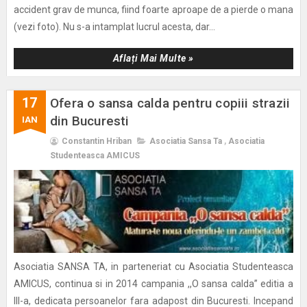
accident grav de munca, fiind foarte aproape de a pierde o mana
(vezi foto). Nu s-a intamplat lucrul acesta, dar...
Aflați Mai Multe »
17
Ofera o sansa calda pentru copiii strazii
din Bucuresti
IAN
Constantin Hriban
Asociatia Sansa Ta
,
Asociatia
Studenteasca AMICUS
Asociatia SANSA TA, in parteneriat cu Asociatia Studenteasca
AMICUS, continua si in 2014 campania ,,O sansa calda” editia a
III-a, dedicata persoanelor fara adapost din Bucuresti. Incepand