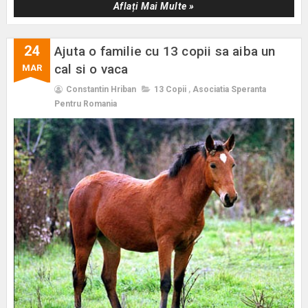
Aflați Mai Multe »
24
Ajuta o familie cu 13 copii sa aiba un
cal si o vaca
MAR
Constantin Hriban
13 Copii
,
Asociatia Speranta
Pentru Romania