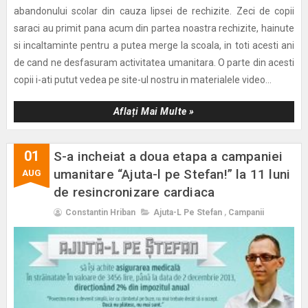
abandonului scolar din cauza lipsei de rechizite. Zeci de copii
saraci au primit pana acum din partea noastra rechizite, hainute
si incaltaminte pentru a putea merge la scoala, in toti acesti ani
de cand ne desfasuram activitatea umanitara. O parte din acesti
copii i-ati putut vedea pe site-ul nostru in materialele video...
Aflați Mai Multe »
01
S-a incheiat a doua etapa a campaniei
umanitare “Ajuta-l pe Stefan!” la 11 luni
AUG
de resincronizare cardiaca
Constantin Hriban
Ajuta-L Pe Stefan
,
Campanii