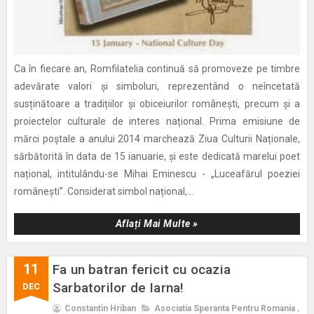
Ca în fiecare an, Romfilatelia continuă să promoveze pe timbre
adevărate valori și simboluri, reprezentând o neîncetată
susținătoare a tradițiilor și obiceiurilor românești, precum și a
proiectelor culturale de interes național. Prima emisiune de
mărci poștale a anului 2014 marchează Ziua Culturii Naționale,
sărbătorită în data de 15 ianuarie, și este dedicată marelui poet
național, intitulându-se Mihai Eminescu - „Luceafărul poeziei
românești”. Considerat simbol național,...
Aflați Mai Multe »
11
Fa un batran fericit cu ocazia
Sarbatorilor de Iarna!
DEC
Constantin Hriban
Asociatia Speranta Pentru Romania
,