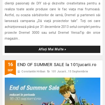
clienţii pasionaţi de DIY să-şi dezvolte creativitatea pentru a
realiza toate acele produse care le fac viaţa mai frumoasă.
Astfel, cu ocazia sărbătorilor de iarnă, Dremel şi partenerii săi
lansează campania „Dă viaţă proiectelor tale”. Toţi cei care
achiziționează până pe 31 decembrie 2013 setul complet pentru
proiecte Dremel 3000 sau setul Dremel VersaTip din orice
magazin...
Aflați Mai Multe »
16
END OF SUMMER SALE la 101jucarii.ro
SEP
Constantin Hriban
101 Jucarii
,
15 Septembrie