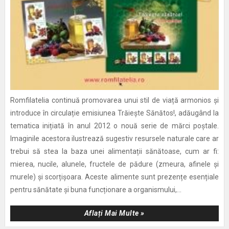
Romfilatelia continuă promovarea unui stil de viață armonios și
introduce în circulație emisiunea Trăiește Sănătos!, adăugând la
tematica inițiată în anul 2012 o nouă serie de mărci poștale.
Imaginile acestora ilustrează sugestiv resursele naturale care ar
trebui să stea la baza unei alimentații sănătoase, cum ar fi:
mierea, nucile, alunele, fructele de pădure (zmeura, afinele și
murele) și scorțișoara. Aceste alimente sunt prezențe esențiale
pentru sănătate și buna funcționare a organismului,...
Aflați Mai Multe »