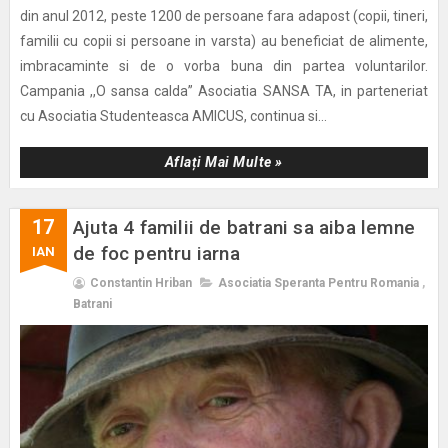
din anul 2012, peste 1200 de persoane fara adapost (copii, tineri,
familii cu copii si persoane in varsta) au beneficiat de alimente,
imbracaminte si de o vorba buna din partea voluntarilor.
Campania ,,O sansa calda” Asociatia SANSA TA, in parteneriat
cu Asociatia Studenteasca AMICUS, continua si...
Aflați Mai Multe »
17
Ajuta 4 familii de batrani sa aiba lemne
de foc pentru iarna
IAN
Constantin Hriban
Asociatia Speranta Pentru Romania
,
Batrani