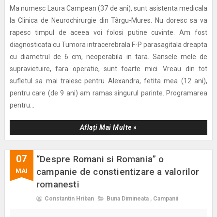
Ma numesc Laura Campean (37 de ani), sunt asistenta medicala
la Clinica de Neurochirurgie din Târgu-Mures. Nu doresc sa va
rapesc timpul de aceea voi folosi putine cuvinte. Am fost
diagnosticata cu Tumora intracerebrala F-P parasagitala dreapta
cu diametrul de 6 cm, neoperabila in tara. Sansele mele de
supravietuire, fara operatie, sunt foarte mici. Vreau din tot
sufletul sa mai traiesc pentru Alexandra, fetita mea (12 ani),
pentru care (de 9 ani) am ramas singurul parinte. Programarea
pentru...
Aflați Mai Multe »
07
“Despre Romani si Romania” o
campanie de constientizare a valorilor
MAI
romanesti
Constantin Hriban
Buna Dimineata
,
Campanii