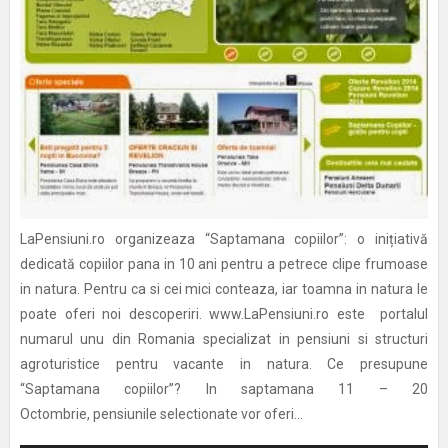
LaPensiuni.ro organizeaza “Saptamana copiilor”: o inițiativă
dedicată copiilor pana in 10 ani pentru a petrece clipe frumoase
in natura. Pentru ca si cei mici conteaza, iar toamna in natura le
poate oferi noi descoperiri. www.LaPensiuni.ro este portalul
numarul unu din Romania specializat in pensiuni si structuri
agroturistice pentru vacante in natura. Ce presupune
“Saptamana copiilor”? In saptamana 11 – 20
Octombrie, pensiunile selectionate vor oferi...