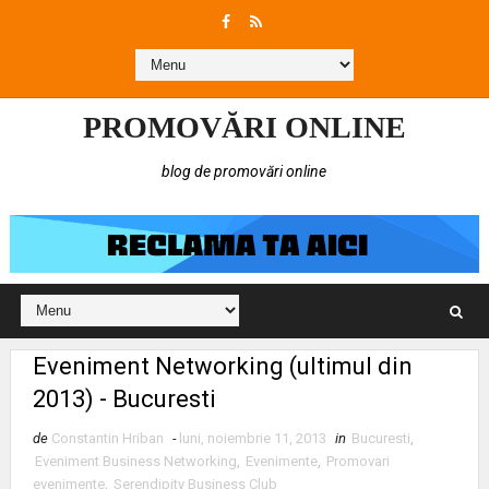
PROMOVĂRI ONLINE
blog de promovări online
Eveniment Networking (ultimul din
2013) - Bucuresti
de
Constantin Hriban
-
luni, noiembrie 11, 2013
in
Bucuresti
,
Eveniment Business Networking
,
Evenimente
,
Promovari
evenimente
,
Serendipity Business Club