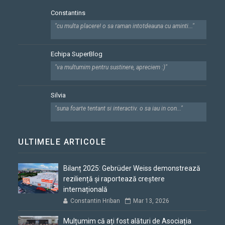
Constantins
"cu multa placere! o sa raman intotdeauna cu aminti..."
Echipa SuperBlog
"va multumim pentru sustinere, apreciem :)"
Silvia
"suna foarte tentant si interactiv. o sa iau in con..."
ULTIMELE ARTICOLE
Bilanț 2025: Gebrüder Weiss demonstrează
reziliență și raportează creștere
internațională
Constantin Hriban
Mar 13, 2026
Mulțumim că ați fost alături de Asociația