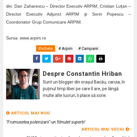
din: Dan Zaharescu – Director Executiv ARPIM, Cristian Lu
ț
an –
Director Executiv Adjunct ARPIM
ș
i Sorin Popescu –
Coordonator Grup Comunicare ARPIM.
Sursa: www.arpim.ro
Etichete
# Arpim
# Campanii
Despre Constantin Hriban
Sunt un blogger din orașul Bacău, caruia, în
puținul timp liber pe care îl are, pe lângă
multe alte lucruri, îi place să scrie.
ARTICOL MAI NOU
"Frumusetea polenizarii"-un filmulet superb!
ARTICOL MAI VECHI