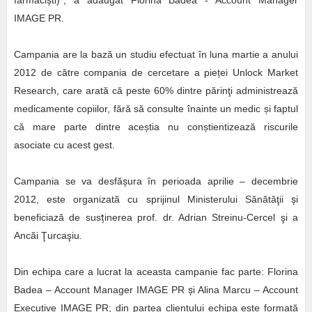
farmaci
ș
ti)”, a adăugat Florina Badea - Account Manager
IMAGE PR.
Campania are la bază un studiu efectuat în luna martie a anului
2012 de către compania de cercetare a pieței Unlock Market
Research, care arată că peste 60% dintre părinţi administrează
medicamente copiilor, fără să consulte înainte un medic și faptul
că mare parte dintre aceștia nu conștientizează riscurile
asociate cu acest gest.
Campania se va desfă
ș
ura în perioada aprilie – decembrie
2012, este organizată cu sprijinul Ministerului Sănătăţii
ș
i
beneficiază de sus
ț
inerea prof. dr. Adrian Streinu-Cercel şi a
Ancăi Ţurcaşiu.
Din echipa care a lucrat la aceasta campanie fac parte: Florina
Badea – Account Manager IMAGE PR
ș
i Alina Marcu – Account
Executive IMAGE PR; din partea clientului echipa este formată