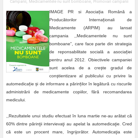
Campanii
,
Medicamentele nu sunt bomboane
,
Promovari campanii
IMAGE PR si Asocia
ț
ia Română a
Producătorilor Interna
ț
ionali de
Medicamente (ARPIM) au lansat
campania ,,Medicamentele nu sunt
bomboane”, care face parte din strategia
de reponsabilitate socială a asocia
ț
iei
pentru anul 2012. Obiectivele campaniei
sunt acelea de a cre
ș
te gradul de
con
ș
tientizare al publicului cu privire la
automedica
ț
ie
ș
i de informare a părin
ț
ilor în legătură cu riscurile
administrării de medicamente copiilor, fără recomandarea
medicului.
,,Rezultatele unui studiu efectuat în luna martie ne-au arătat că
60% dintre părinţii intervievaţi au apelat la automedicaţie. Cred
că este un procent mare, îngrijorător. Automedicaţia este