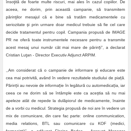
însoţită de foarte multe riscuri, mai ales în cazul copiilor. De
aceea, ne dorim, prin această campanie, să transmitem
părinţilor mesajul că e bine să tratăm medicamentele cu
seriozitate
ș
i prin urmare doar medicul trebuie să fie cel care
decide tratamentul pentru copil. Campania propusă de IMAGE
PR ne oferă toate instrumentele necesare pentru a transmite
acest mesaj unui număr cât mai mare de părin
ț
i”, a declarat
Cristian Luţan - Director Executiv Adjunct ARPIM.
,,Am considerat că o campanie de informare
ș
i educare este
cea mai potrivită, având în vedere rezultatele studiului de pia
ț
ă.
Părin
ț
ii au nevoie de informa
ț
ie în legătură cu automedica
ț
ia, iar
ceea ce ne dorim să se întâmple este ca ace
ș
tia să nu mai
apeleze atât de repede la dulăpiorul de medicamente, înainte
de a vorbi cu medicul. Strategia propusă de noi are în vedere un
mix de comunicare, din care fac parte: online communication,
media relations, BTL sau comunicare cu KOF (medici,