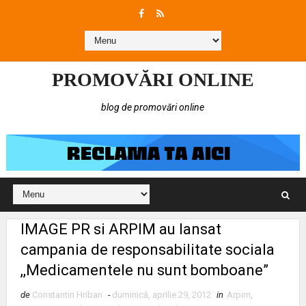
PROMOVĂRI ONLINE
blog de promovări online
IMAGE PR si ARPIM au lansat
campania de responsabilitate sociala
,,Medicamentele nu sunt bomboane”
de
Constantin Hriban
-
duminică, aprilie 29, 2012
in
Arpim
,