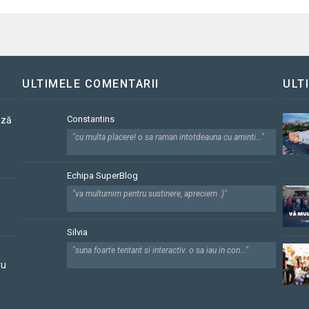
ULTIMELE COMENTARII
ULT
Constantins
ază
"cu multa placere! o sa raman intotdeauna cu aminti..."
Echipa SuperBlog
"va multumim pentru sustinere, apreciem :)"
Silvia
"suna foarte tentant si interactiv. o sa iau in con..."
ru