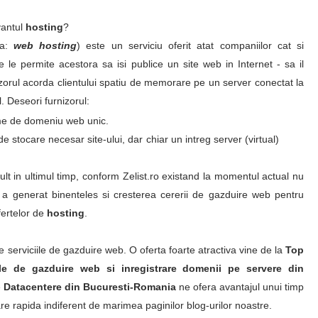
vantul
hosting
?
za:
web
hosting
) este un serviciu oferit atat companiilor cat si
e le permite acestora sa isi publice un site web in Internet - sa il
rnizorul acorda clientului spatiu de memorare pe un server conectat la
l. Deseori furnizorul:
ume de domeniu web unic.
de stocare necesar site-ului, dar chiar un intreg server (virtual)
lt in ultimul timp, conform Zelist.ro existand la momentul actual nu
 a generat binenteles si cresterea cererii de gazduire web pentru
fertelor de
hosting
.
e serviciile de gazduire web. O oferta foarte atractiva vine de la
Top
ale de gazduire web si inregistrare domenii pe servere din
e
Datacentere din Bucuresti-Romania
ne ofera avantajul unui timp
re rapida indiferent de marimea paginilor blog-urilor noastre.