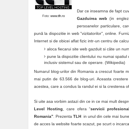
Dar ce inseamna de fapt cu
Foto:
www.tlh.ro
Gazduirea web
(in engle
persoanelor particulare, car
pună la dispozitie in web "vizitatorilor", online. Fu
Internet si de obicei aflat fizic intr-un centru de calcu
aloca fiecarui site web gazduit si câte un n
pune la dispozitie clientului nu numai spatiul 
inclusiv sistemul sau de operare. (Wikipedia)
Numarul blog-urilor din Romania a crescut foarte mu
mai putin de 63.566 de blog-uri. Aceasta crestere
acestea, care a condus la randul ei si la cresterea o
Si uite asa vorbim astazi din ce in ce mai mult despr
Level Hosting
, care ofera “
servicii profesion
Romania”
. Prezenta
TLH
in unul din cele mai bun
de acces la website foarte scazut, pe scurt o incarca