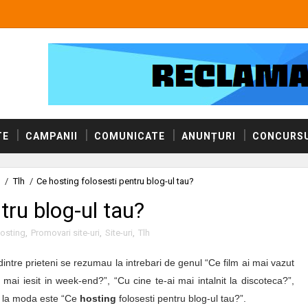
TE
CAMPANII
COMUNICATE
ANUNȚURI
CONCURSU
/
Tlh
/
Ce hosting folosesti pentru blog-ul tau?
tru blog-ul tau?
osting
,
Promovari site-uri
,
Site-uri
,
Tlh
intre prieteni se rezumau la intrebari de genul “Ce film ai mai vazut
ai mai iesit in week-end?”, “Cu cine te-ai mai intalnit la discoteca?”,
e la moda este “Ce
hosting
folosesti pentru blog-ul tau?”.