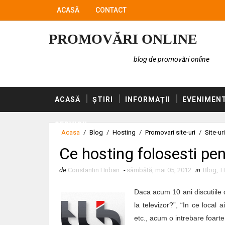
ACASĂ
CONTACT
PROMOVĂRI ONLINE
blog de promovări online
ACASĂ
ȘTIRI
INFORMAȚII
EVENIMEN
SERVICII
Acasa
/
Blog
/
Hosting
/
Promovari site-uri
/
Site-uri
Ce hosting folosesti pen
de
Constantin Hriban
-
sâmbătă, mai 05, 2012
in
Blog
,
H
Daca acum 10 ani discutiile d
la televizor?”, “In ce local 
etc., acum o intrebare foart