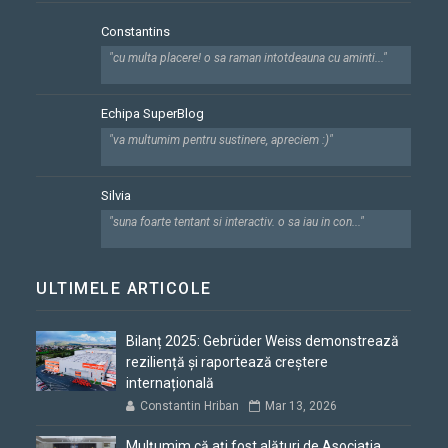
Constantins
"cu multa placere! o sa raman intotdeauna cu aminti..."
Echipa SuperBlog
"va multumim pentru sustinere, apreciem :)"
Silvia
"suna foarte tentant si interactiv. o sa iau in con..."
ULTIMELE ARTICOLE
Bilanț 2025: Gebrüder Weiss demonstrează
reziliență și raportează creștere
internațională
Constantin Hriban
Mar 13, 2026
Mulțumim că ați fost alături de Asociația