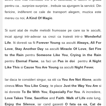
pentru ca…surprize-surprize…trebuie sa ajungem la servicii. Din
fericire, indiferent ce cale de transport alegem, muzica este
mereu cu noi,
A Kind Of Magic
.
Si sunt atat de multe melodii frumoase pe care sa le asculti,
incat ajungi intr-adevar sa crezi ca traiesti intr-o
Wonderful
Life
. Iti doresti sa fii
Forever Young
sa asculti
Always, All For
Love
,
Stay Another Day
sa asculti
Miracle Of Love
,
Set Fire
to the Rain
pentru
Someone Like You
,
Crying in the Rain
pentru
Eternal Flame
, sa faci un
Pas in doi
pentru
A Night
Like This
si
Cause You Are Young
sa asculti
Night Fever.
Iar daca te consideri singur, sa stii ca
You Are Not Alone
, acolo
cineva
Miss You Like Crazy
, te place
Just the Way You Are
si
isi doreste
To Be With You
,
Especially For You
. Ai incredere,
Love Takes Time
,
Sacrifice
and
Faith
.
Walk of Life
este lung,
Enjoy the Silence
, iar cand gasesti
O fata ca ea
,
Cat de