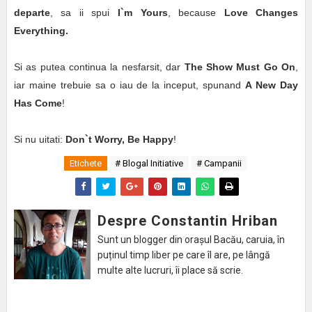
departe
, sa ii spui
I`m Yours
, because
Love Changes
Everything.
Si as putea continua la nesfarsit, dar
The Show Must Go On
,
iar maine trebuie sa o iau de la inceput, spunand
A New Day
Has Come
!
Si nu uitati:
Don`t Worry, Be Happy
!
Etichete
# Blogal Initiative
# Campanii
Despre Constantin Hriban
Sunt un blogger din orașul Bacău, caruia, în
puținul timp liber pe care îl are, pe lângă
multe alte lucruri, îi place să scrie.