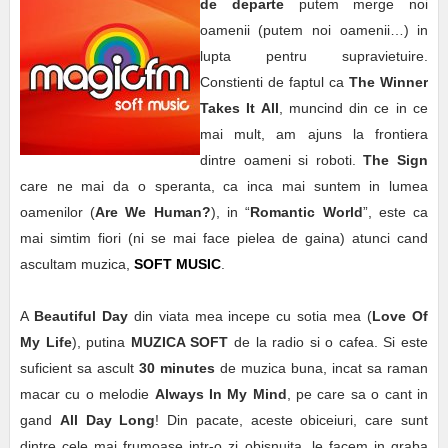
de departe
putem merge noi
oamenii (putem noi oamenii…) in
lupta pentru supravietuire.
Constienti de faptul ca
The Winner
Takes It All
, muncind din ce in ce
mai mult, am ajuns la frontiera
dintre oameni si roboti.
The Sign
care ne mai da o speranta, ca inca mai suntem in lumea
oamenilor (
Are We Human?
), in “
Romantic World
”, este ca
mai simtim fiori (ni se mai face pielea de gaina) atunci cand
ascultam muzica,
SOFT MUSIC
.
A
Beautiful Day
din viata mea incepe cu sotia mea (
Love Of
My Life
), putina
MUZICA SOFT
de la radio si o cafea. Si este
suficient sa ascult
30 minutes
de muzica buna, incat sa raman
macar cu o melodie
Always In My Mind
, pe care sa o cant in
gand
All Day Long
! Din pacate, aceste obiceiuri, care sunt
dintre cele mai frumoase intr-o zi obisnuita, le facem in graba