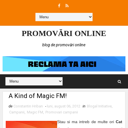
PROMOVĂRI ONLINE
blog de promovări online
A Kind of Magic FM!
de
Constantin Hriban
-
luni, august 06, 2012
in
Blogal Initiative
,
Campanii
,
Magic FM
,
Promovari campanii
Stau si ma intreb de multe ori
Cat