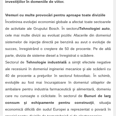
investiţiilor în domeniile de viitor.
Vremuri cu multe provocări pentru aproape toate diviziile
Încetinirea evoluţiei economiei globale a afectat toate sectoarele
de activitate ale Grupului Bosch. În sectorul
Tehnologiei auto
,
cele mai multe divizii au evoluat pozitiv. Afacerile din domeniul
sistemelor de injecţie directă pe benzină au avut o evoluţie de
succes, înregistrând o creştere de 50 de procente. Pe de altă
parte, divizia de sisteme diesel a înregistrat o scădere.
Sectorul de
Tehnologie industrială
a simţit efectele negative
ale recesiunii în domeniul ingineriei mecanice şi ale scăderii cu
40 de procente a preţurilor în sectorul fotovoltaic. În schimb,
evoluţiile au fost mai încurajatoare în domeniul utilajelor de
ambalare pentru industria farmaceutică şi alimentară, domeniu
care nu cunoaşte o ciclicitate. În sectorul de
Bunuri de larg
consum şi echipamente pentru construcţii
, situaţia
economică dificilă din sudul Europei a reprezentat o povară în