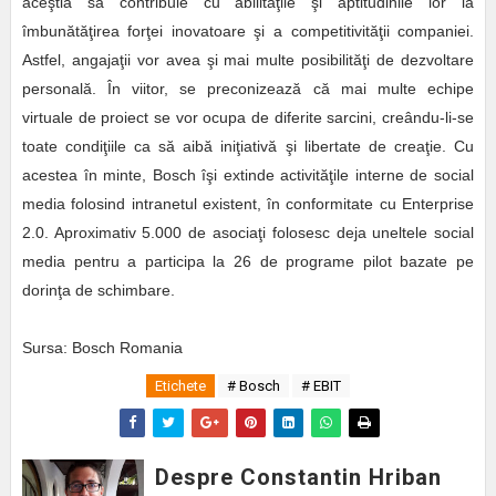
aceştia să contribuie cu abilităţile şi aptitudinile lor la
îmbunătăţirea forţei inovatoare şi a competitivităţii companiei.
Astfel, angajaţii vor avea şi mai multe posibilităţi de dezvoltare
personală. În viitor, se preconizează că mai multe echipe
virtuale de proiect se vor ocupa de diferite sarcini, creându-li-se
toate condiţiile ca să aibă iniţiativă şi libertate de creaţie. Cu
acestea în minte, Bosch îşi extinde activităţile interne de social
media folosind intranetul existent, în conformitate cu Enterprise
2.0. Aproximativ 5.000 de asociaţi folosesc deja uneltele social
media pentru a participa la 26 de programe pilot bazate pe
dorinţa de schimbare.
Sursa: Bosch Romania
Etichete
# Bosch
# EBIT
Despre Constantin Hriban