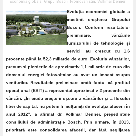
Economia globala
,
Grupul Bosch
,
Promovari stiri
,
Volkmar Denner
Evoluţia economiei globale a
încetinit creşterea Grupului
Bosch. Conform rezultatelor
preliminare, vânzările
furnizorului de tehnologie şi
servicii au crescut cu 1,6
procente până la 52,3 miliarde de euro. Evoluţia vânzărilor,
precum şi pierderile de aproximativ 1,1 miliarde de euro din
domeniul energiei fotovoltaice au avut un impact asupra
veniturilor. Rezultatele preliminare arată faptul că profitul
operaţional (EBIT) a reprezentat aproximativ 2 procente din
vânzări. „În ciuda creşterii uşoare a vânzărilor şi a fluxului
liber de capital, nu putem fi mulţumiţi de evoluţia afacerii în
anul 2012”, a afirmat dr. Volkmar Denner, preşedintele
consiliului de administraţie Bosch. Prin urmare, în 2013,
prioritară este consolidarea afacerii, dar fără neglijarea