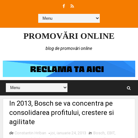
PROMOVĂRI ONLINE
blog de promovări online
In 2013, Bosch se va concentra pe
consolidarea profitului, crestere si
agilitate
de
Constantin Hriban
-
joi, ianuarie 24, 2013
in
Bosch
,
EBIT
,