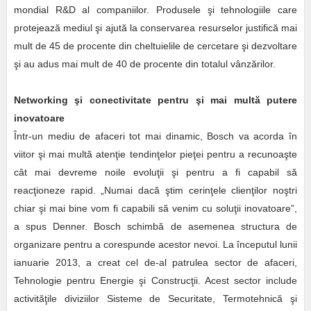
mondial R&D al companiilor. Produsele şi tehnologiile care
protejează mediul şi ajută la conservarea resurselor justifică mai
mult de 45 de procente din cheltuielile de cercetare şi dezvoltare
şi au adus mai mult de 40 de procente din totalul vânzărilor.
Networking şi conectivitate pentru şi mai multă putere
inovatoare
Într-un mediu de afaceri tot mai dinamic, Bosch va acorda în
viitor şi mai multă atenţie tendinţelor pieţei pentru a recunoaşte
cât mai devreme noile evoluţii şi pentru a fi capabil să
reacţioneze rapid. „Numai dacă ştim cerinţele clienţilor noştri
chiar şi mai bine vom fi capabili să venim cu soluţii inovatoare”,
a spus Denner. Bosch schimbă de asemenea structura de
organizare pentru a corespunde acestor nevoi. La începutul lunii
ianuarie 2013, a creat cel de-al patrulea sector de afaceri,
Tehnologie pentru Energie şi Construcţii. Acest sector include
activităţile diviziilor Sisteme de Securitate, Termotehnică şi