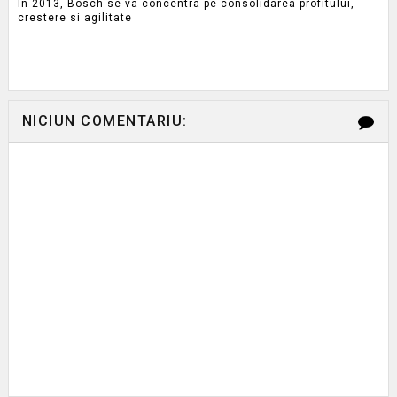
In 2013, Bosch se va concentra pe consolidarea profitului,
crestere si agilitate
NICIUN COMENTARIU: