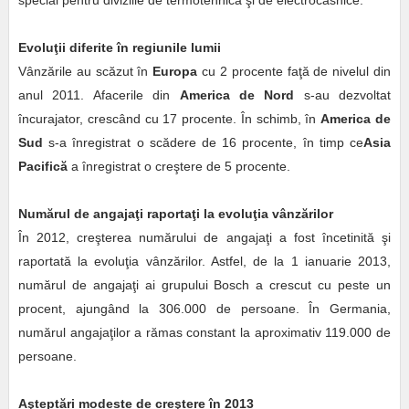
special pentru diviziile de termotehnică şi de electrocasnice.
Evoluţii diferite în regiunile lumii
Vânzările au scăzut în
Europa
cu 2 procente faţă de nivelul din
anul 2011. Afacerile din
America de Nord
s-au dezvoltat
încurajator, crescând cu 17 procente. În schimb, în
America de
Sud
s-a înregistrat o scădere de 16 procente, în timp ce
Asia
Pacifică
a înregistrat o creştere de 5 procente.
Numărul de angajaţi raportaţi la evoluţia vânzărilor
În 2012, creşterea numărului de angajaţi a fost încetinită şi
raportată la evoluţia vânzărilor. Astfel, de la 1 ianuarie 2013,
numărul de angajaţi ai grupului Bosch a crescut cu peste un
procent, ajungând la 306.000 de persoane. În Germania,
numărul angajaţilor a rămas constant la aproximativ 119.000 de
persoane.
Aşteptări modeste de creştere în 2013