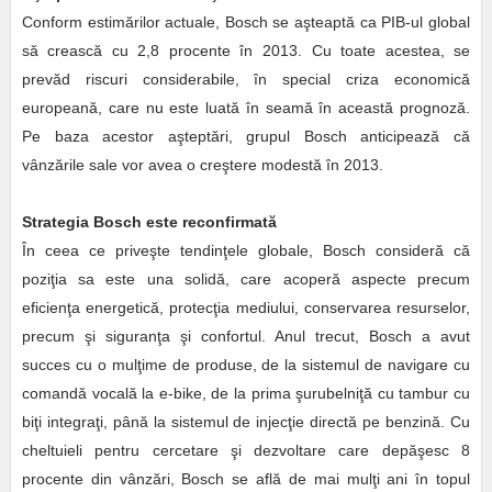
Conform estimărilor actuale, Bosch se aşteaptă ca PIB-ul global
să crească cu 2,8 procente în 2013. Cu toate acestea, se
prevăd riscuri considerabile, în special criza economică
europeană, care nu este luată în seamă în această prognoză.
Pe baza acestor aşteptări, grupul Bosch anticipează că
vânzările sale vor avea o creştere modestă în 2013.
Strategia Bosch este reconfirmată
În ceea ce priveşte tendinţele globale, Bosch consideră că
poziţia sa este una solidă, care acoperă aspecte precum
eficienţa energetică, protecţia mediului, conservarea resurselor,
precum şi siguranţa şi confortul. Anul trecut, Bosch a avut
succes cu o mulţime de produse, de la sistemul de navigare cu
comandă vocală la e-bike, de la prima şurubelniţă cu tambur cu
biţi integraţi, până la sistemul de injecţie directă pe benzină. Cu
cheltuieli pentru cercetare şi dezvoltare care depăşesc 8
procente din vânzări, Bosch se află de mai mulţi ani în topul