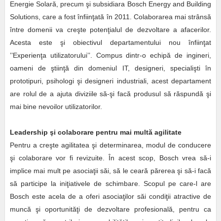
Energie Solară, precum şi subsidiara Bosch Energy and Building
Solutions, care a fost înfiinţată în 2011. Colaborarea mai strânsă
între domenii va creşte potenţialul de dezvoltare a afacerilor.
Acesta este şi obiectivul departamentului nou înfiinţat
’’Experienţa utilizatorului’’. Compus dintr-o echipă de ingineri,
oameni de ştiinţă din domeniul IT, designeri, specialişti în
prototipuri, psihologi şi designeri industriali, acest departament
are rolul de a ajuta diviziile să-şi facă produsul să răspundă şi
mai bine nevoilor utilizatorilor.
Leadership şi colaborare pentru mai multă agilitate
Pentru a creşte agilitatea şi determinarea, modul de conducere
şi colaborare vor fi revizuite. În acest scop, Bosch vrea să-i
implice mai mult pe asociaţii săi, să le ceară părerea şi să-i facă
să participe la iniţiativele de schimbare. Scopul pe care-l are
Bosch este acela de a oferi asociaţilor săi condiţii atractive de
muncă şi oportunităţi de dezvoltare profesională, pentru ca