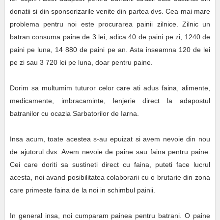
donatii si din sponsorizarile venite din partea dvs. Cea mai mare
problema pentru noi este procurarea painii zilnice. Zilnic un
batran consuma paine de 3 lei, adica 40 de paini pe zi, 1240 de
paini pe luna, 14 880 de paini pe an. Asta inseamna 120 de lei
pe zi sau 3 720 lei pe luna, doar pentru paine.
Dorim sa multumim tuturor celor care ati adus faina, alimente,
medicamente, imbracaminte, lenjerie direct la adapostul
batranilor cu ocazia Sarbatorilor de Iarna.
Insa acum, toate acestea s-au epuizat si avem nevoie din nou
de ajutorul dvs. Avem nevoie de paine sau faina pentru paine.
Cei care doriti sa sustineti direct cu faina, puteti face lucrul
acesta, noi avand posibilitatea colaborarii cu o brutarie din zona
care primeste faina de la noi in schimbul painii.
In general insa, noi cumparam painea pentru batrani. O paine