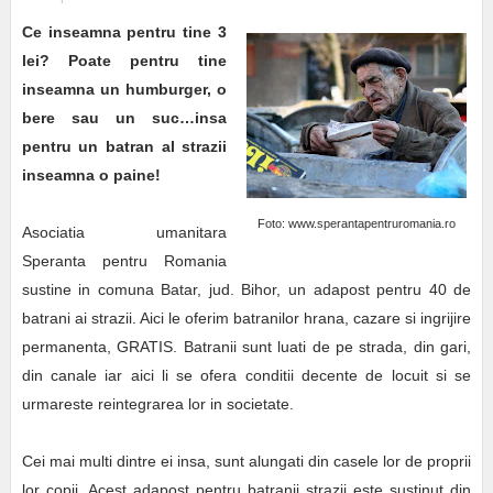
Ce inseamna pentru tine 3
lei? Poate pentru tine
inseamna un humburger, o
bere sau un suc…insa
pentru un batran al strazii
inseamna o paine!
Foto: www.sperantapentruromania.ro
Asociatia umanitara
Speranta pentru Romania
sustine in comuna Batar, jud. Bihor, un adapost pentru 40 de
batrani ai strazii. Aici le oferim batranilor hrana, cazare si ingrijire
permanenta, GRATIS. Batranii sunt luati de pe strada, din gari,
din canale iar aici li se ofera conditii decente de locuit si se
urmareste reintegrarea lor in societate.
Cei mai multi dintre ei insa, sunt alungati din casele lor de proprii
lor copii. Acest adapost pentru batranii strazii este sustinut din