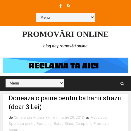
PROMOVĂRI ONLINE
blog de promovări online
Doneaza o paine pentru batranii strazii
(doar 3 Lei)
de
Constantin Hriban
-
vineri, martie 29, 2013
in
Asociatia
Speranta pentru Romania
,
Batar
,
Bihor
,
Campanii
,
Promovari
campanii