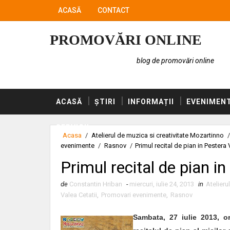
ACASĂ
CONTACT
PROMOVĂRI ONLINE
blog de promovări online
ACASĂ
ȘTIRI
INFORMAȚII
EVENIMEN
SERVICII
Acasa
/
Atelierul de muzica si creativitate Mozartinno
/
evenimente
/
Rasnov
/
Primul recital de pian in Pestera 
Primul recital de pian in
de
Constantin Hriban
-
miercuri, iulie 24, 2013
in
Atelieru
Valea Cetatii
,
Promovari evenimente
,
Rasnov
Sambata, 27 iulie 2013, o