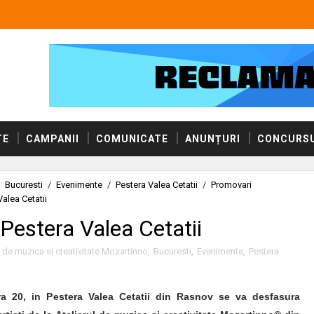
TE
CAMPANII
COMUNICATE
ANUNȚURI
CONCURSU
Bucuresti
/
Evenimente
/
Pestera Valea Cetatii
/
Promovari
Valea Cetatii
 Pestera Valea Cetatii
l de muzica si creativitate Mozartinno
,
Bucuresti
,
Evenimente
,
Pestera
ra 20, in Pestera Valea Cetatii din Rasnov se va desfasura