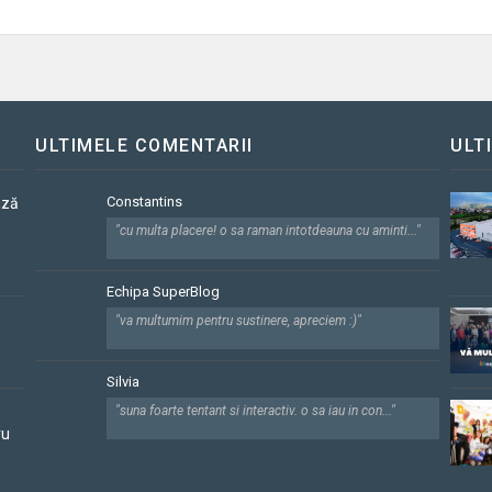
ULTIMELE COMENTARII
ULT
Constantins
ază
"cu multa placere! o sa raman intotdeauna cu aminti..."
Echipa SuperBlog
"va multumim pentru sustinere, apreciem :)"
Silvia
"suna foarte tentant si interactiv. o sa iau in con..."
ru