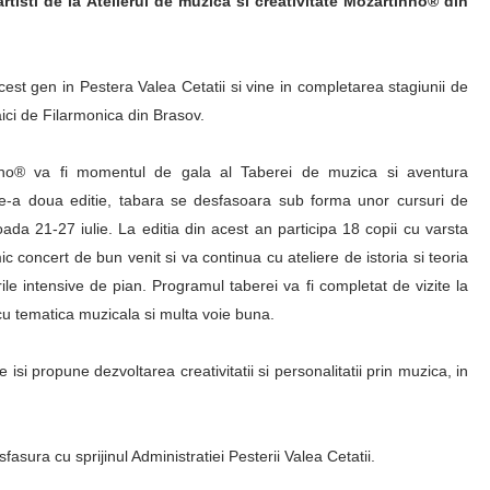
 artisti de la Atelierul de muzica si creativitate Mozartinno® din
est gen in Pestera Valea Cetatii si vine in completarea stagiunii de
ici de Filarmonica din Brasov.
nno
®
va fi momentul de gala al Taberei de muzica si aventura
de-a doua editie, tabara se desfasoara sub forma unor cursuri de
oada 21-27 iulie. La editia din acest an participa 18 copii cu varsta
c concert de bun venit si va continua cu ateliere de istoria si teoria
ile intensive de pian. Programul taberei va fi completat de vizite la
m cu tematica muzicala si multa voie buna.
isi propune dezvoltarea creativitatii si personalitatii prin muzica, in
asura cu sprijinul Administratiei Pesterii Valea Cetatii.