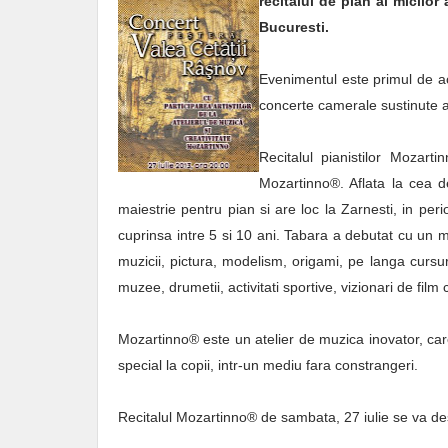
recitalul de pian al micilor
Bucuresti.
Evenimentul este primul de ac
concerte camerale sustinute a
Recitalul pianistilor Mozarti
Mozartinno
®
. Aflata la cea 
maiestrie pentru pian si are loc la Zarnesti, in peri
cuprinsa intre 5 si 10 ani. Tabara a debutat cu un mi
muzicii, pictura, modelism, origami, pe langa cursur
muzee, drumetii, activitati sportive, vizionari de fil
Mozartinno® este un atelier de muzica inovator, care 
special la copii, intr-un mediu fara constrangeri.
Recitalul Mozartinno® de sambata, 27 iulie se va desf