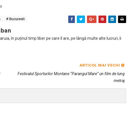
ro
o
# Bucuresti
iban
ia, în puținul timp liber pe care îl are, pe lângă multe alte lucruri, îi
ARTICOL MAI VECHI
i
Festivalul Sporturilor Montane “Parangul Mare” un film de lung
metraj