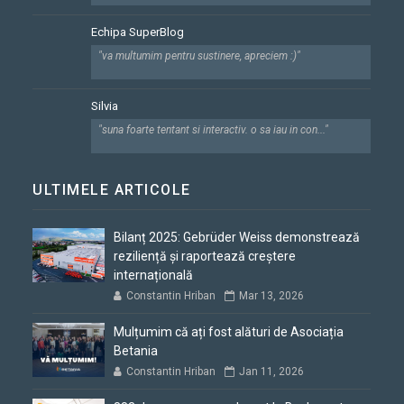
Echipa SuperBlog
"va multumim pentru sustinere, apreciem :)"
Silvia
"suna foarte tentant si interactiv. o sa iau in con..."
ULTIMELE ARTICOLE
Bilanț 2025: Gebrüder Weiss demonstrează
reziliență și raportează creștere
internațională
Constantin Hriban
Mar 13, 2026
Mulțumim că ați fost alături de Asociația
Betania
Constantin Hriban
Jan 11, 2026