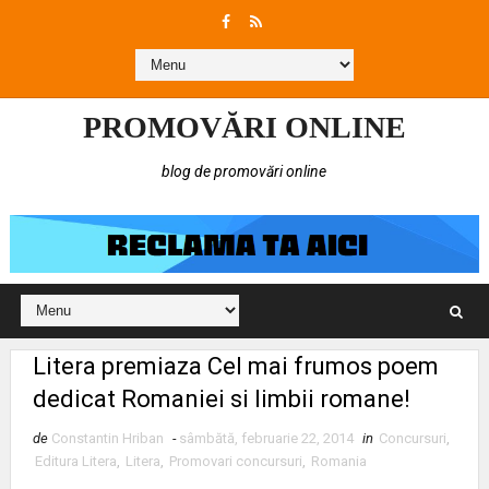
PROMOVĂRI ONLINE
blog de promovări online
Litera premiaza Cel mai frumos poem
dedicat Romaniei si limbii romane!
de
Constantin Hriban
-
sâmbătă, februarie 22, 2014
in
Concursuri
,
Editura Litera
,
Litera
,
Promovari concursuri
,
Romania