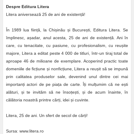
Despre Editura Litera
Litera aniversează 25 de ani de existență!
În 1989 lua ființă, la Chișinău și București, Editura Litera. Se
împlinesc, așadar, anul acesta, 25 de ani de existență. Ani în
care, cu tenacitate, cu pasiune, cu profesionalism, cu reușite
majore, Litera a editat peste 4 000 de titluri, într-un tiraj total de
aproape 46 de milioane de exemplare. Acoperind practic toate
domeniile de ficțiune și nonficțiune, Litera a reușit să se impună
prin calitatea produselor sale, devenind unul dintre cei mai
importanți actori de pe piața de carte. Îți mulțumim că ne ești
alături, și te invităm să ne însoțești, și de acum înainte, în
călătoria noastră printre cărți, idei și cuvinte.
Litera, 25 de ani. Un sfert de secol de cărți!
Sursa: www.litera.ro