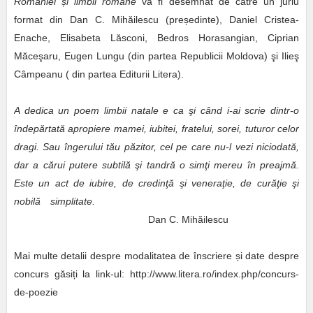
României
ș
i limbii române
va fi desemnat de către un juriu
format din Dan C. Mihăilescu (președinte), Daniel Cristea-
Enache, Elisabeta Lăsconi, Bedros Horasangian, Ciprian
Măceşaru, Eugen Lungu (din partea Republicii Moldova) şi Ilieş
Câmpeanu ( din partea Editurii Litera).
A dedica un poem limbii natale e ca şi când i-ai scrie dintr-o
îndepărtată apropiere mamei, iubitei, fratelui, sorei, tuturor celor
dragi. Sau îngerului tău păzitor, cel pe care nu-l vezi niciodată,
dar a cărui putere subtilă şi tandră o simţi mereu în preajmă.
Este un act de iubire, de credinţă şi veneraţie, de curăţie şi
nobilă simplitate.
Dan C. Mihăilescu
Mai multe detalii despre modalitatea de înscriere și date despre
concurs găsiți la link-ul: http://www.litera.ro/index.php/concurs-
de-poezie