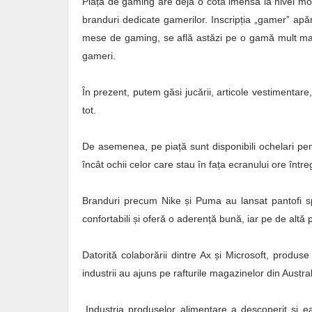
Piața de gaming
are deja o cotă imensă la nivel m
branduri dedicate gamerilor. Inscripția „gamer
” apăr
mese de gaming, se află astăzi pe o gamă mult mai
gameri.
În prezent, putem găsi jucării, articole vestimentare,
tot.
De asemenea, pe piață sunt disponibili ochelari pent
încât ochii celor care stau în fața ecranului ore în
Branduri precum Nike și Puma au lansat pantofi sp
confortabili și oferă o aderență bună, iar pe de altă p
Datorită colaborării dintre Ax și Microsoft, produ
industrii au ajuns pe rafturile magazinelor din Austr
„Industria produselor alimentare a descoperit și e