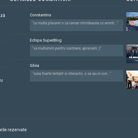
Constantins
ază
"cu multa placere! o sa raman intotdeauna cu aminti..."
Echipa SuperBlog
"va multumim pentru sustinere, apreciem :)"
Silvia
"suna foarte tentant si interactiv. o sa iau in con..."
ru
rile rezervate