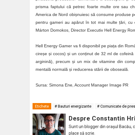
prisma faptului că petrec foarte multe ore sau chi
America de Nord obișnuiesc să consume produse pe ba
pentru gameri au apărut în tot mai multe țări, cu 
Márton Domokos, Director Executiv Hell Energy Ro
Hell Energy Gamer va fi disponibil pe piața din Româ
cireșe și cocos) și un conținut de 32 ml de cofeină 
arginină), precum și un mix de vitamine din comp
mentală normală și reducerea stării de oboseală.
Sursa: Simona Ene, Account Manager Image PR
Etichete
# Bauturi energizante
# Comunicate de pre
Despre Constantin Hr
Sunt un blogger din orașul Bacău, caru
place să scrie.