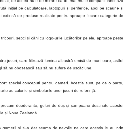
ondial, de aceea nu e de mirare că tot mai multe companii lansează
ută inițial pe calculatoare
, laptopuri și periferice, apoi pe scaune și
 extinsă de produse realizate pentru aproape fiecare categorie de
 tricouri, șepci și căni cu logo-urile jucătorilor pe ele, aproape peste
ru jocuri, care filtrează lumina albastră emisă de monitoare, astfel
tregi să nu obosească sau să nu sufere de uscăciune.
ort special concepuți pentru gameri. Aceștia sunt, pe de o parte,
arte au culorile și simbolurile unor jocuri de referință.
se precum deodorante, geluri de duș și șampoane destinate acestei
alia și Noua Zeelandă.
a gamerii și și-a dat seama de nevoile pe care aceștia le au prin