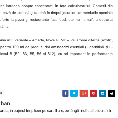
ar întreaga noapte concentrați în fața calculatorului. Gamerii din
ză de cofeină și taurină în timpul jocurilor, iar meniurile speciale
oferte la pizza și restaurante fast food, dar nu numai”, a declarat
mânia.
nia în 3 variante – Arcade, Nova și PvP –, cu arome diferite (exotic,
pentru 100 ml de produs, doi aminoacizi esențiali (L-carnitină și L-
lexul B (B2, B3, B5, B6 și B12), cu rol important în performanța
sa
iban
ia, în puținul timp liber pe care îl are, pe lângă multe alte lucruri, îi