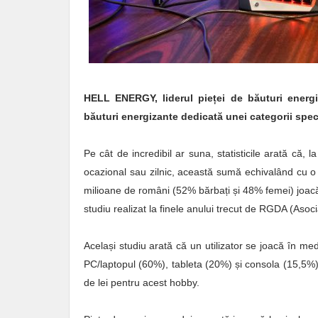
HELL ENERGY, liderul pieței de băuturi ener
băuturi energizante dedicată unei categorii speci
Pe cât de incredibil ar suna, statisticile arată că,
ocazional sau zilnic, această sumă echivalând cu o
milioane de români (52% bărbați și 48% femei) joacă j
studiu realizat la finele anului trecut de RGDA (Asoc
Același studiu arată că un utilizator se joacă în med
PC/laptopul (60%), tableta (20%) și consola (15,5%),
de lei pentru acest hobby.