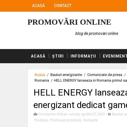
ACASĂ
CONTACT
PROMOVĂRI ONLINE
blog de promovări online
ACASĂ
ȘTIRI
INFORMAȚII
EVENIMEN
SERVICII
Acasa
/
Bauturi energizante
/
Comunicate de presa
/
Romania
/
HELL ENERGY lanseaza in Romania primul sau
HELL ENERGY lanseaza 
energizant dedicat game
de
Constantin Hriban
-
marți, aprilie 27, 2021
in
Bauturi 
Produse
,
Promovari produse
,
Romania