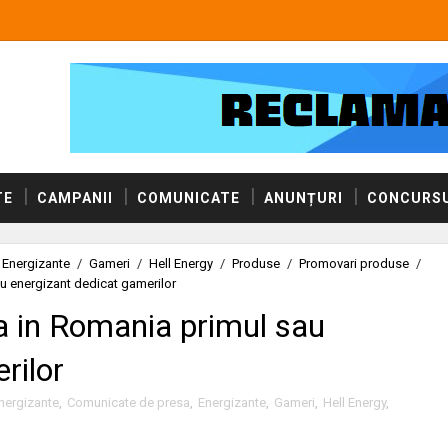
TE
CAMPANII
COMUNICATE
ANUNȚURI
CONCURSU
Energizante
/
Gameri
/
Hell Energy
/
Produse
/
Promovari produse
/
 energizant dedicat gamerilor
in Romania primul sau
rilor
energizante
,
Comunicate de presa
,
Energizante
,
Gameri
,
Hell Energy
,