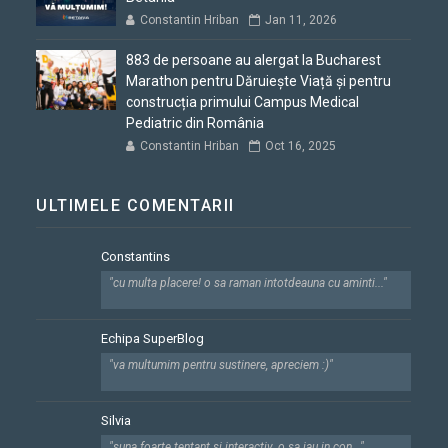
Constantin Hriban
Jan 11, 2026
883 de persoane au alergat la Bucharest
Marathon pentru Dăruiește Viață și pentru
construcția primului Campus Medical
Pediatric din România
Constantin Hriban
Oct 16, 2025
ULTIMELE COMENTARII
Constantins
"cu multa placere! o sa raman intotdeauna cu aminti..."
Echipa SuperBlog
"va multumim pentru sustinere, apreciem :)"
Silvia
"suna foarte tentant si interactiv. o sa iau in con..."