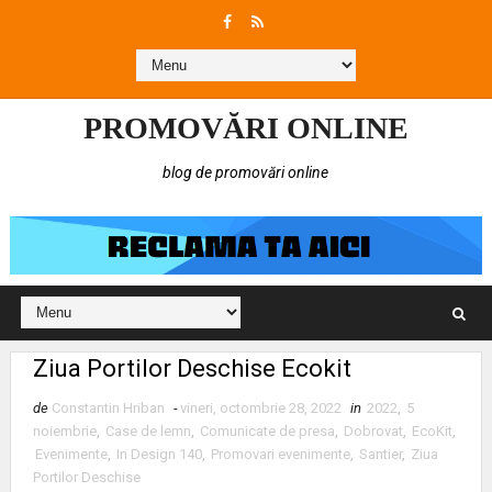
PROMOVĂRI ONLINE
blog de promovări online
Ziua Portilor Deschise Ecokit
de
Constantin Hriban
-
vineri, octombrie 28, 2022
in
2022
,
5
noiembrie
,
Case de lemn
,
Comunicate de presa
,
Dobrovat
,
EcoKit
,
Evenimente
,
In Design 140
,
Promovari evenimente
,
Santier
,
Ziua
Portilor Deschise