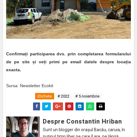
Confirmați participarea dvs. prin completarea formularului
de pe site și veți primi pe email datele despre locația
exacta.
Sursa: Newsletter Ecokit
Etichete
# 2022
# 5 noiembrie
Despre Constantin Hriban
Sunt un blogger din orașul Bacău, caruia, în
puținul timp liber pe care îl are, pe lângă