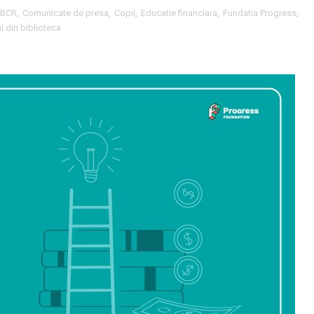
BCR
,
Comunicate de presa
,
Copii
,
Educatie financiara
,
Fundatia Progress
,
i din biblioteca