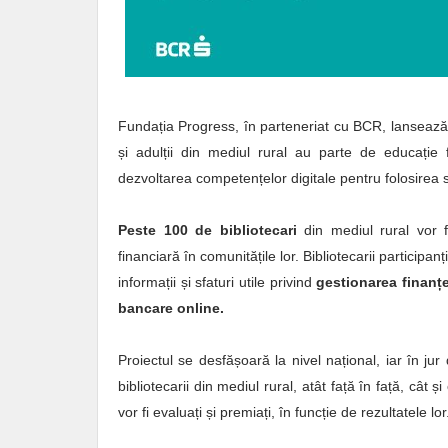
Fundația Progress, în parteneriat cu BCR, lansează pr
și adulții din mediul rural au parte de educație 
dezvoltarea competențelor digitale pentru folosirea s
Peste 100 de bibliotecari
din mediul rural vor f
financiară în comunitățile lor. Bibliotecarii participan
informații și sfaturi utile privind
gestionarea finanțel
bancare online.
Proiectul se desfășoară la nivel național, iar în jur 
bibliotecarii din mediul rural, atât față în față, cât ș
vor fi evaluați și premiați, în funcție de rezultatele lor