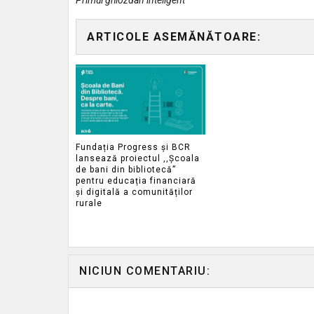
Primul ghiozdan inteligent
ARTICOLE ASEMĂNĂTOARE:
Fundația Progress și BCR
lansează proiectul ,,Școala
de bani din bibliotecă”
pentru educația financiară
și digitală a comunităților
rurale
NICIUN COMENTARIU: