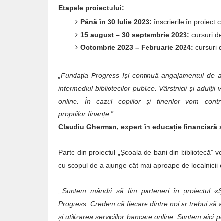
Etapele proiectului:
Până în 30 Iulie 2023:
înscrierile în proiect
15 august – 30 septembrie 2023:
cursuri de
Octombrie 2023 – Februarie 2024:
cursuri 
„Fundația Progress își continuă angajamentul de a cr
intermediul bibliotecilor publice. Vârstnicii și adulții 
online. În cazul copiilor și tinerilor vom cont
propriilor finanțe.”
Claudiu Gherman, expert în educație financiară 
Parte din proiectul „Școala de bani din bibliotecă” v
cu scopul de a ajunge cât mai aproape de localnicii 
,,Suntem mândri să fim parteneri în proiectul «
Progress. Credem că fiecare dintre noi ar trebui să 
și utilizarea serviciilor bancare online. Suntem aici p