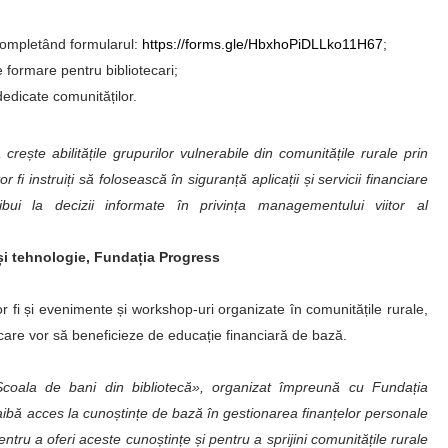
 completând formularul:
https://forms.gle/HbxhoPiDLLko11H67
;
 formare pentru bibliotecari;
dedicate comunităților.
ește abilitățile grupurilor vulnerabile din comunitățile rurale prin
vor fi instruiți să folosească în siguranță aplicații și servicii financiare
ribui la decizii informate în privința managementului viitor al
și tehnologie, Fundația Progress
or fi și evenimente și workshop-uri organizate în comunitățile rurale,
care vor să beneficieze de educație financiară de bază.
Școala de bani din bibliotecă», organizat împreună cu Fundația
aibă acces la cunoștințe de bază în gestionarea finanțelor personale
entru a oferi aceste cunoștințe și pentru a sprijini comunitățile rurale