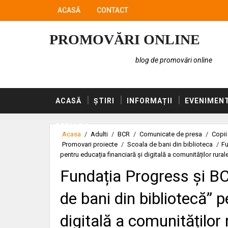
ACASĂ
CONTACT
PROMOVĂRI ONLINE
blog de promovări online
ACASĂ
ȘTIRI
INFORMAȚII
EVENIMEN
SERVICII
Acasa
/
Adulti
/
BCR
/
Comunicate de presa
/
Copii
Promovari proiecte
/
Scoala de bani din biblioteca
/
Fu
pentru educația financiară și digitală a comunităților rural
Fundația Progress și BC
de bani din bibliotecă” p
digitală a comunităților 