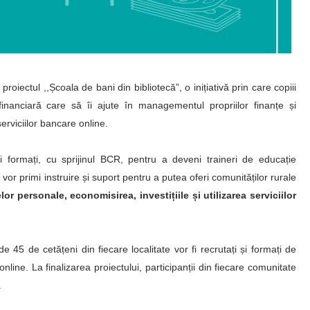
oiectul ,,Școala de bani din bibliotecă”, o inițiativă prin care copiii
financiară care să îi ajute în managementul propriilor finanțe și
erviciilor bancare online.
i formați, cu sprijinul BCR, pentru a deveni traineri de educație
ți vor primi instruire și suport pentru a putea oferi comunităților rurale
or personale, economisirea, investițiile și utilizarea serviciilor
de 45 de cetățeni din fiecare localitate vor fi recrutați și formați de
i online. La finalizarea proiectului, participanții din fiecare comunitate
.