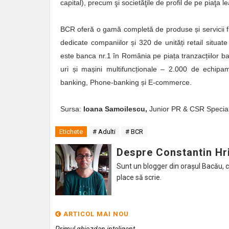
capital), precum şi societăţile de profil de pe piaţa le
BCR oferă o gamă completă de produse și servicii fin
dedicate companiilor și 320 de unități retail situat
este banca nr.1 în România pe piața tranzacțiilor b
uri și mașini multifuncționale – 2.000 de echipam
banking, Phone-banking și E-commerce.
Sursa:
Ioana Samoilescu,
Junior PR & CSR Speciali
Etichete
# Adulti
# BCR
Despre Constantin Hr
Sunt un blogger din orașul Bacău, caru
place să scrie.
ARTICOL MAI NOU