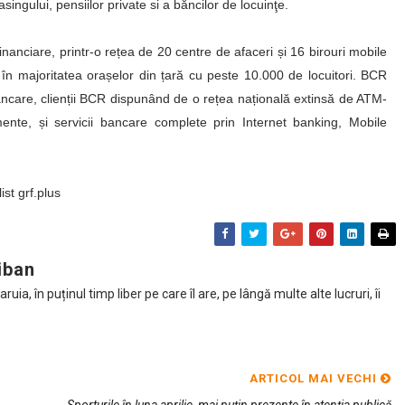
asingului, pensiilor private si a băncilor de locuinţe.
anciare, printr-o rețea de 20 centre de afaceri și 16 birouri mobile
e în majoritatea orașelor din țară cu peste 10.000 de locuitori. BCR
ancare, clienții BCR dispunând de o rețea națională extinsă de ATM-
ente, și servicii bancare complete prin Internet banking, Mobile
st grf.plus
iban
ia, în puținul timp liber pe care îl are, pe lângă multe alte lucruri, îi
ARTICOL MAI VECHI