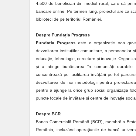
4.500 de beneficiari din mediul rural, care să prim
bancare online. Pe termen lung, proiectul are ca scop
biblioteci de pe teritoriul României.
Despre Fundația Progress
Fundația Progress
este o organizație non guvern
dezvoltarea instituțiilor comunitare, a persoanelor ș
educație, tehnologie, cercetare și inovație. Organizați
și a atinge bunăstarea în comunități durabile ș
concentrează pe facilitarea învățării pe tot parcurs
dezvoltarea de noi metodologii pentru proiectarea p
pentru a ajunge la orice grup social organizația folo
puncte focale de învățare și centre de inovație socia
Despre BCR
Banca Comercială Română (BCR), membră a Erste Gr
România, incluzând operaţiunile de bancă universal