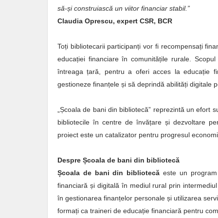
să-și construiască un viitor financiar stabil.”
Claudia Oprescu, expert CSR, BCR
Toți bibliotecarii participanți vor fi recompensați f
educației financiare în comunitățile rurale. Scopu
întreaga țară, pentru a oferi acces la educație 
gestioneze finanțele și să deprindă abilități digitale 
„Școala de bani din bibliotecă” reprezintă un efort 
bibliotecile în centre de învățare și dezvoltare pe
proiect este un catalizator pentru progresul economic 
Despre Școala de bani din bibliotecă
Școala de bani din bibliotecă
este un program p
financiară și digitală în mediul rural prin intermediul
în gestionarea finanțelor personale și utilizarea servi
formați ca traineri de educație financiară pentru co