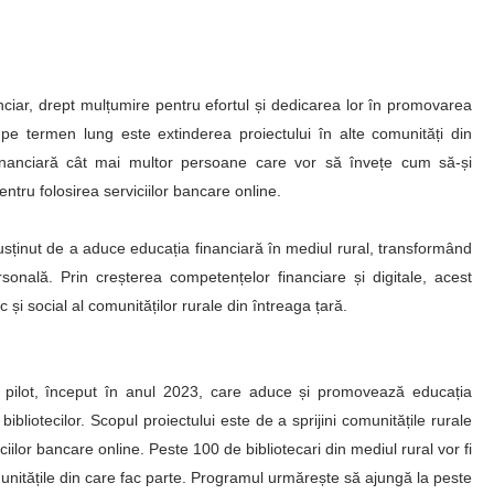
inanciar, drept mulțumire pentru efortul și dedicarea lor în promovarea
l pe termen lung este extinderea proiectului în alte comunități din
financiară cât mai multor persoane care vor să învețe cum să-și
pentru folosirea serviciilor bancare online.
susținut de a aduce educația financiară în mediul rural, transformând
rsonală. Prin creșterea competențelor financiare și digitale, acest
și social al comunităților rurale din întreaga țară.
ilot, început în anul 2023, care aduce și promovează educația
 bibliotecilor. Scopul proiectului este de a sprijini comunitățile rurale
ciilor bancare online. Peste 100 de bibliotecari din mediul rural vor fi
munitățile din care fac parte. Programul urmărește să ajungă la peste