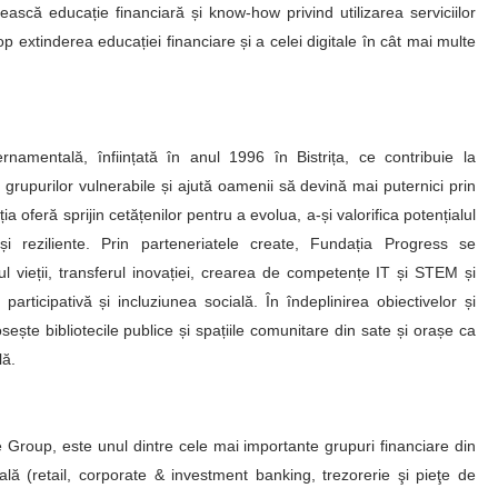
ească educație financiară și know-how privind utilizarea serviciilor
 extinderea educației financiare și a celei digitale în cât mai multe
amentală, înființată în anul 1996 în Bistrița, ce contribuie la
i grupurilor vulnerabile și ajută oamenii să devină mai puternici prin
a oferă sprijin cetățenilor pentru a evolua, a-și valorifica potențialul
i reziliente. Prin parteneriatele create, Fundația Progress se
ul vieții, transferul inovației, crearea de competențe IT și STEM și
articipativă și incluziunea socială. În îndeplinirea obiectivelor și
sește bibliotecile publice și spațiile comunitare din sate și orașe ca
lă.
oup, este unul dintre cele mai importante grupuri financiare din
ă (retail, corporate & investment banking, trezorerie şi pieţe de