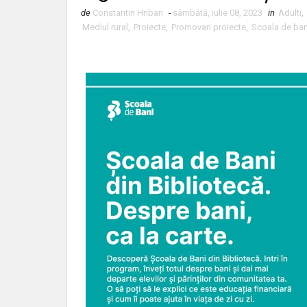
de
Constantin Hriban
-
sâmbătă, iulie 08, 2023
in
Adulti
,
Mediul rural
,
Proiecte
,
Promovari proiecte
,
Scoala de ban