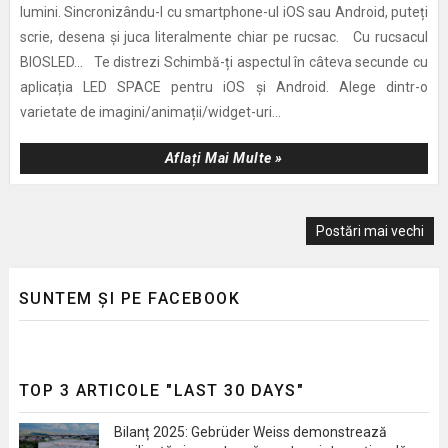
lumini. Sincronizându-l cu smartphone-ul iOS sau Android, puteți
scrie, desena și juca literalmente chiar pe rucsac. Cu rucsacul
BIOSLED... Te distrezi Schimbă-ți aspectul în câteva secunde cu
aplicația LED SPACE pentru iOS și Android. Alege dintr-o
varietate de imagini/animații/widget-uri...
Aflați Mai Multe »
Postări mai vechi
SUNTEM ȘI PE FACEBOOK
TOP 3 ARTICOLE "LAST 30 DAYS"
Bilanț 2025: Gebrüder Weiss demonstrează