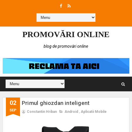
PROMOVĂRI ONLINE
blog de promovări online
02
Primul ghiozdan inteligent
SEP
Constantin Hriban
Android
,
Aplicatii Mobile