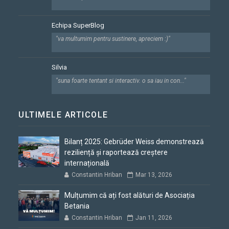
Echipa SuperBlog
"va multumim pentru sustinere, apreciem :)"
Silvia
"suna foarte tentant si interactiv. o sa iau in con..."
ULTIMELE ARTICOLE
Bilanț 2025: Gebrüder Weiss demonstrează
reziliență și raportează creștere
internațională
Constantin Hriban
Mar 13, 2026
Mulțumim că ați fost alături de Asociația
Betania
Constantin Hriban
Jan 11, 2026