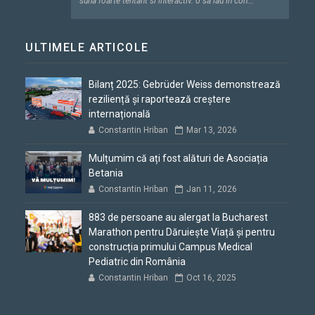
"suna foarte tentant si interactiv. o sa iau in con..."
ULTIMELE ARTICOLE
Bilanț 2025: Gebrüder Weiss demonstrează
reziliență și raportează creștere
internațională
Constantin Hriban
Mar 13, 2026
Mulțumim că ați fost alături de Asociația
Betania
Constantin Hriban
Jan 11, 2026
883 de persoane au alergat la Bucharest
Marathon pentru Dăruiește Viață și pentru
construcția primului Campus Medical
Pediatric din România
Constantin Hriban
Oct 16, 2025