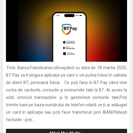
Foto: BancaTransilvania.roÎncepând cu data de 18 martie 2025,
BT Pay va fi singura aplicație pe care o vei putea folosi în calitate
de client BT, persoană fizică. Ce poți face în BT Pay când vine
vorba de cardurile, conturile și economiile tale la BT: Ai acces la
sold, istoricul tranzacțiilor și îți gestionezi conturile tale;Poți
trimite bani pe baza numărului de telefon odată ce ți-ai adăugat
un card în aplicație sau poți face transferuri prin IBAN;Plătești
facturile - poți...