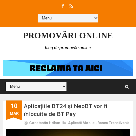
PROMOVĂRI ONLINE
blog de promovări online
10
Aplicațiile BT24 și NeoBT vor fi
înlocuite de BT Pay
MAR
Constantin Hriban
Aplicatii Mobile
,
Banca Transilvania