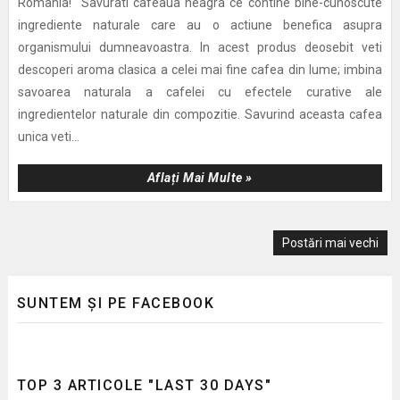
Romania! Savurati cafeaua neagra ce contine bine-cunoscute
ingrediente naturale care au o actiune benefica asupra
organismului dumneavoastra. In acest produs deosebit veti
descoperi aroma clasica a celei mai fine cafea din lume; imbina
savoarea naturala a cafelei cu efectele curative ale
ingredientelor naturale din compozitie. Savurind aceasta cafea
unica veti...
Aflați Mai Multe »
Postări mai vechi
SUNTEM ȘI PE FACEBOOK
TOP 3 ARTICOLE "LAST 30 DAYS"