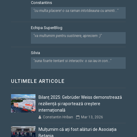
Constantins
"cu multa placere! o sa raman intotdeauna cu aminti..."
Echipa SuperBlog
"va multumim pentru sustinere, apreciem :)"
Silvia
"suna foarte tentant si interactiv. o sa iau in con..."
ULTIMELE ARTICOLE
Bilanț 2025: Gebrüder Weiss demonstrează
reziliență și raportează creștere
internațională
Constantin Hriban
Mar 13, 2026
Mulțumim că ați fost alături de Asociația
Betania