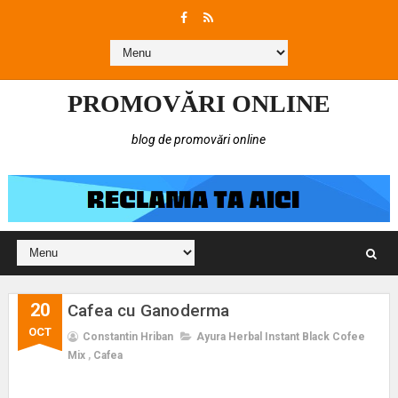
PROMOVĂRI ONLINE
blog de promovări online
20
Cafea cu Ganoderma
OCT
Constantin Hriban
Ayura Herbal Instant Black Cofee
Mix
,
Cafea