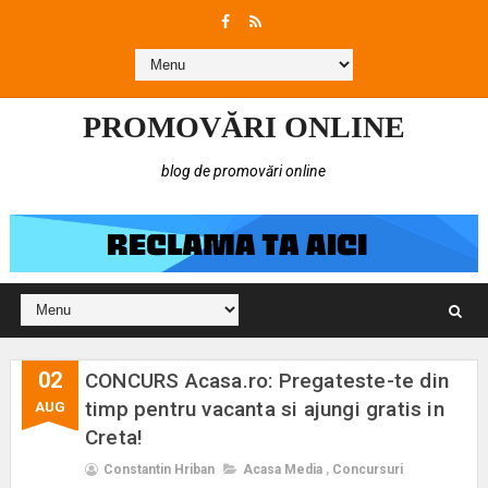
PROMOVĂRI ONLINE
blog de promovări online
02
CONCURS Acasa.ro: Pregateste-te din
timp pentru vacanta si ajungi gratis in
AUG
Creta!
Constantin Hriban
Acasa Media
,
Concursuri