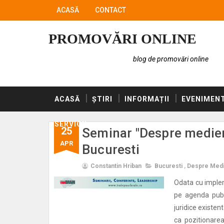
ACASĂ
CONTACT
PROMOVĂRI ONLINE
blog de promovări online
ACASĂ
ȘTIRI
INFORMAȚII
EVENIMEN
SERVICII
25
Seminar "Despre mediere
APR
Bucuresti
Constantin Hriban
Bucuresti
,
Despre Medie
Odata cu implem
pe agenda publi
juridice existe
ca pozitionarea