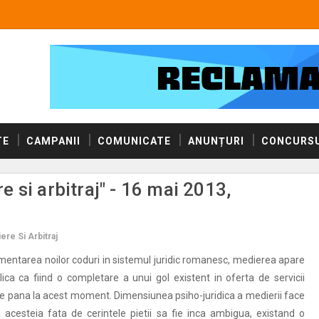
TE
CAMPANII
COMUNICATE
ANUNȚURI
CONCURSU
 si arbitraj" - 16 mai 2013,
re Si Arbitraj
entarea noilor coduri in sistemul juridic romanesc, medierea apare
ca ca fiind o completare a unui gol existent in oferta de servicii
nte pana la acest moment. Dimensiunea psiho-juridica a medierii face
 acesteia fata de cerintele pietii sa fie inca ambigua, existand o