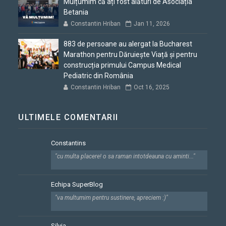
Mulțumim că ați fost alături de Asociația
Betania
Constantin Hriban
Jan 11, 2026
883 de persoane au alergat la Bucharest
Marathon pentru Dăruiește Viață și pentru
construcția primului Campus Medical
Pediatric din România
Constantin Hriban
Oct 16, 2025
ULTIMELE COMENTARII
Constantins
"cu multa placere! o sa raman intotdeauna cu aminti..."
Echipa SuperBlog
"va multumim pentru sustinere, apreciem :)"
Silvia