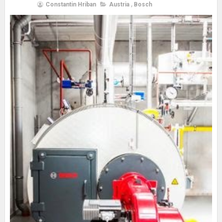
Constantin Hriban
Austria
,
Bosch