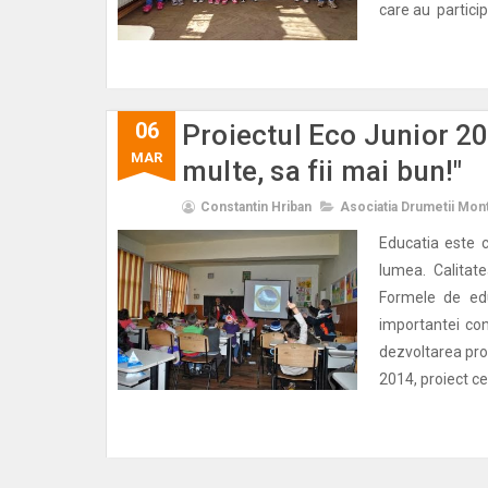
care au participa
06
Proiectul Eco Junior 20
MAR
multe, sa fii mai bun!"
Constantin Hriban
Asociatia Drumetii Mon
Educatia este 
lumea. Calitatea
Formele de edu
importantei con
dezvoltarea pro
2014, proiect ce