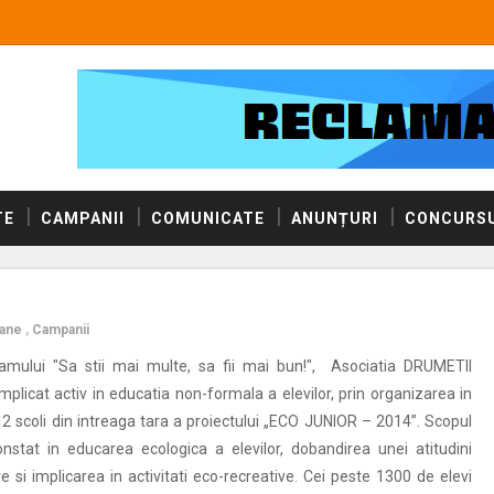
TE
CAMPANII
COMUNICATE
ANUNȚURI
CONCURSU
tane
,
Campanii
ramului "Sa stii mai multe, sa fii mai bun!", Asociatia DRUMETII
licat activ in educatia non-formala a elevilor, prin organizarea in
12 scoli din intreaga tara a proiectului „ECO JUNIOR – 2014”. Scopul
onstat in educarea ecologica a elevilor, dobandirea unei atitudini
e si implicarea in activitati eco-recreative. Cei peste 1300 de elevi