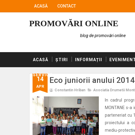
ACASĂ
CONTACT
PROMOVĂRI ONLINE
blog de promovări online
ACASĂ
ȘTIRI
INFORMAȚII
EVENIMEN
SERVICII
14
Eco juniorii anului 2014
APR
Constantin Hriban
Asociatia Drumetii Mon
In cadrul prog
MONTANE s-a imp
parteneriat cu 
proiectului a c
mediu-protectiv