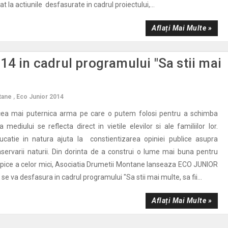
t la actiunile desfasurate in cadrul proiectului,...
Aflați Mai Multe »
14 in cadrul programului "Sa stii mai
tane
,
Eco Junior 2014
cea mai puternica arma pe care o putem folosi pentru a schimba
 mediului se reflecta direct in vietile elevilor si ale familiilor lor.
catie in natura ajuta la constientizarea opiniei publice asupra
servarii naturii. Din dorinta de a construi o lume mai buna pentru
pice a celor mici, Asociatia Drumetii Montane lanseaza ECO JUNIOR
 se va desfasura in cadrul programului "Sa stii mai multe, sa fii...
Aflați Mai Multe »