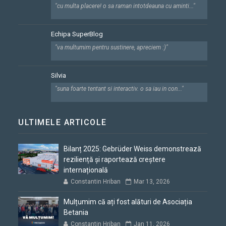
"cu multa placere! o sa raman intotdeauna cu aminti..."
Echipa SuperBlog
"va multumim pentru sustinere, apreciem :)"
Silvia
"suna foarte tentant si interactiv. o sa iau in con..."
ULTIMELE ARTICOLE
Bilanț 2025: Gebrüder Weiss demonstrează
reziliență și raportează creștere
internațională
Constantin Hriban
Mar 13, 2026
Mulțumim că ați fost alături de Asociația
Betania
Constantin Hriban
Jan 11, 2026