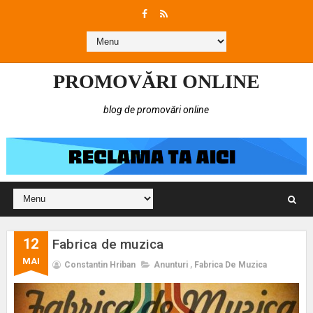
PROMOVĂRI ONLINE
blog de promovări online
12
Fabrica de muzica
MAI
Constantin Hriban
Anunturi
,
Fabrica De Muzica