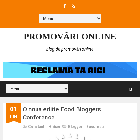
PROMOVĂRI ONLINE
blog de promovări online
01
O noua editie Food Bloggers
Conference
IUN
Constantin Hriban
Bloggeri
,
Bucuresti