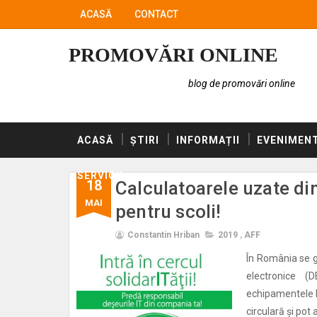
ACASĂ
CONTACT
PROMOVĂRI ONLINE
blog de promovări online
ACASĂ
ȘTIRI
INFORMAȚII
EVENIMEN
SERVICII
18
Calculatoarele uzate di
MAI
pentru scoli!
Constantin Hriban
2019
,
AFF
În România se g
electronice (
echipamentele I
circulară și pot