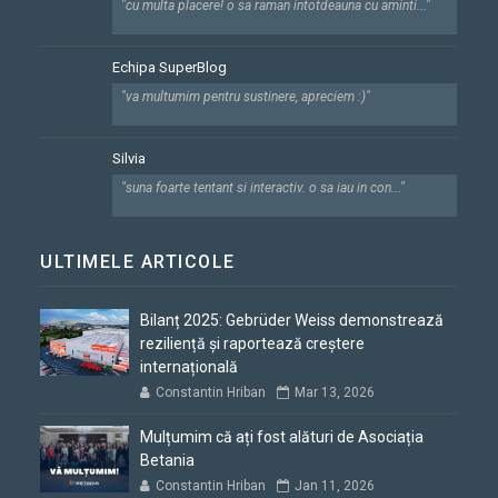
"cu multa placere! o sa raman intotdeauna cu aminti..."
Echipa SuperBlog
"va multumim pentru sustinere, apreciem :)"
Silvia
"suna foarte tentant si interactiv. o sa iau in con..."
ULTIMELE ARTICOLE
Bilanț 2025: Gebrüder Weiss demonstrează
reziliență și raportează creștere
internațională
Constantin Hriban
Mar 13, 2026
Mulțumim că ați fost alături de Asociația
Betania
Constantin Hriban
Jan 11, 2026