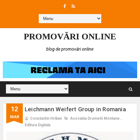
PROMOVĂRI ONLINE
blog de promovări online
12
Leichmann Weifert Group in Romania
MAR
Constantin Hriban
Asociatia Drumetii Montane
,
Editura Digitala