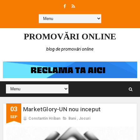
PROMOVĂRI ONLINE
blog de promovări online
03
MarketGlory-UN nou inceput
SEP
Constantin Hriban
Bani
,
Jocuri