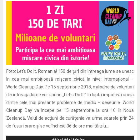
Foto: Let's Do It, Romania! 150 de țări din întreaga lume se unesc
în cea mai ambițioasă mișcare civică la nivel internațional –
World Cleanup Day. Pe 15 septembrie 2018, milioane de voluntari
din întreaga lume vor spune „Let`s Do It!” în lupta împotriva uneia
dintre cele mai presante probleme de mediu – deșeurile. World
Cleanup Day va începe pe 15 septembrie la ora 10 în Noua
Zeelandă. Valul de acțiuni de curățenie va urma soarele prin 24
de fusuri orare și se va încheia 36 de ore mai târziu...