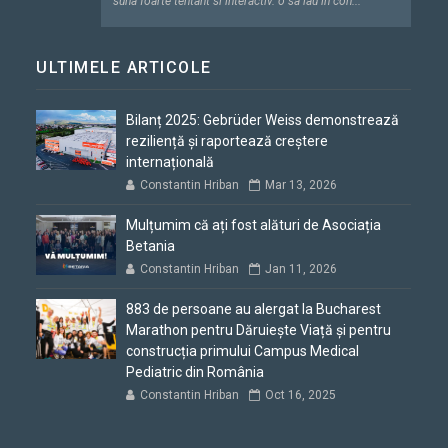
"suna foarte tentant si interactiv. o sa iau in con..."
ULTIMELE ARTICOLE
Bilanț 2025: Gebrüder Weiss demonstrează
reziliență și raportează creștere
internațională
Constantin Hriban
Mar 13, 2026
Mulțumim că ați fost alături de Asociația
Betania
Constantin Hriban
Jan 11, 2026
883 de persoane au alergat la Bucharest
Marathon pentru Dăruiește Viață și pentru
construcția primului Campus Medical
Pediatric din România
Constantin Hriban
Oct 16, 2025