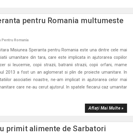
eranta pentru Romania multumeste
a Pentru Romania
itara Misiunea Speranta pentru Romania este una dintre cele mai
atii umanitare din tara, care este implicata in ajutorarea copiilor
er si leucemie, copii strazii, batranii strazii, copii orfani, mame
nul 2013 a fost un an aglomerat si plin de proiecte umanitare. In
tatiilor asociatiei noastre, ne-am implicat in ajutorarea celor mai
anitare care ne-au cerut ajutorul. In spatele fiecarui caz umanitar
Aflați Mai Multe »
 au primit alimente de Sarbatori