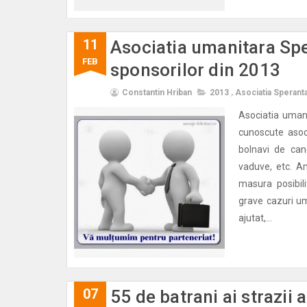
11
Asociatia umanitara Sp
FEB
sponsorilor din 2013
Constantin Hriban
2013
,
Asociatia Sperant
Asociatia uman
cunoscute asoci
bolnavi de canc
vaduve, etc. A
masura posibili
grave cazuri um
ajutat,...
07
55 de batrani ai strazii