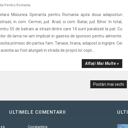
ta Pentru Romania
itara Misiunea Speranta pentru Romania ajuta doua adaposturi
strazii, in com. Cermei, jud. Arad, si com. Batar, jud. Bihor. In total,
ntru 55 de batrani ai strazii dintre care 14 sunt paralizati la pat. Cu
ilor de Iarna ne-am implicat in gasirea de sponsori pentru alimente.
 acestia primesc din partea fam. Tanase, hrana, adapost si ingrijire. Cei
acestia au fost alungati in strada de proprii lor copii....
Aflați Mai Multe »
Postări mai vechi
ULTIMELE COMENTARII
ULT
Constantins
ază