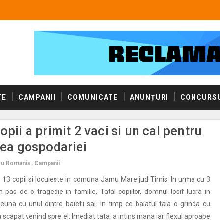
TE
CAMPANII
COMUNICATE
ANUNȚURI
CONCURSU
opii a primit 2 vaci si un cal pentru
rea gospodariei
tru Romania
,
Campanii
e 13 copii si locuieste in comuna Jamu Mare jud Timis. In urma cu 3
n pas de o tragedie in familie. Tatal copiilor, domnul Iosif lucra in
reuna cu unul dintre baietii sai. In timp ce baiatul taia o grinda cu
-a scapat venind spre el. Imediat tatal a intins mana iar flexul aproape