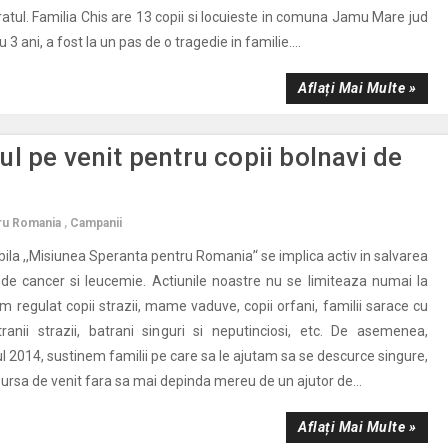
ratul. Familia Chis are 13 copii si locuieste in comuna Jamu Mare jud
 3 ani, a fost la un pas de o tragedie in familie....
Aflați Mai Multe »
l pe venit pentru copii bolnavi de
tru Romania
,
Campanii
bila ,,Misiunea Speranta pentru Romania’‘ se implica activ in salvarea
i de cancer si leucemie. Actiunile noastre nu se limiteaza numai la
am regulat copii strazii, mame vaduve, copii orfani, familii sarace cu
tranii strazii, batrani singuri si neputinciosi, etc. De asemenea,
l 2014, sustinem familii pe care sa le ajutam sa se descurce singure,
 sursa de venit fara sa mai depinda mereu de un ajutor de...
Aflați Mai Multe »