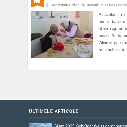
FEB
Constantin Hriban
Batrani
,
Misiunea Speran
Asociatia uman
pentru batranii 
oferim ajutor pe
ocazia Sarbator
Zilnic si gratis
mai multi dintre 
ULTIMELE ARTICOLE
Bilanț 2025: Gebrüder Weiss demonstre