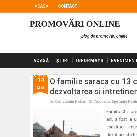
ACASĂ
CONTACT
PROMOVĂRI ONLINE
blog de promovări online
ACASĂ
ȘTIRI
INFORMAȚII
EVENIMEN
SERVICII
14
O familie saraca cu 13 c
MAI
dezvoltarea si intretine
Constantin Hriban
Asociatia Speranta Pen
Familia Chis ar
ani, a fost la u
constructii imp
flexul, acesta l