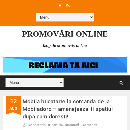
PROMOVĂRI ONLINE
blog de promovări online
12
Mobila bucatarie la comanda de la
Mobiladoro – amenajeaza-ti spatiul
AUG
dupa cum doresti!
Constantin Hriban
Bucatarii
,
Comanda