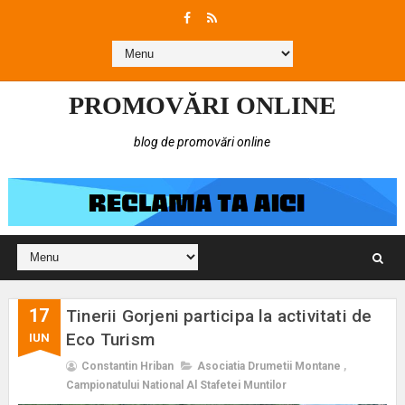
PROMOVĂRI ONLINE
blog de promovări online
17
Tinerii Gorjeni participa la activitati de
Eco Turism
IUN
Constantin Hriban
Asociatia Drumetii Montane
,
Campionatului National Al Stafetei Muntilor