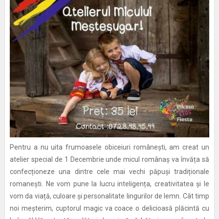
Pentru a nu uita frumoasele obiceiuri românești, am creat un
atelier special de 1 Decembrie unde micul românaș va învăța să
confecționeze una dintre cele mai vechi păpuși tradiționale
romanești. Ne vom pune la lucru inteligența, creativitatea și le
vom da viață, culoare și personalitate lingurilor de lemn. Cât timp
noi meșterim, cuptorul magic va coace o delicioasă plăcintă cu