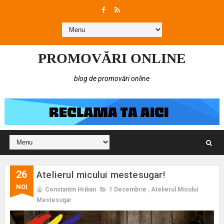
PROMOVĂRI ONLINE
blog de promovări online
26
Atelierul micului mestesugar!
NOI
Constantin Hriban
1 Decembrie
,
Atelierul Micului
Mestesugar