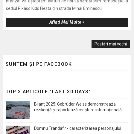
brânză! Vă așteptăm alături de noi să sărbătorim românește la
sediul Pikaso Kids Fiesta din strada Mihai Eminescu,...
Aflați Mai Multe »
Postări mai vechi
SUNTEM ȘI PE FACEBOOK
TOP 3 ARTICOLE "LAST 30 DAYS"
Bilanț 2025: Gebrüder Weiss demonstrează
reziliență și raportează creștere internațională
Domnu Trandafir - caracterizarea personajului