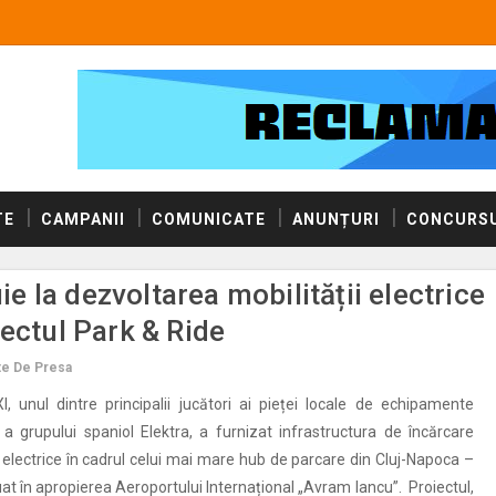
TE
CAMPANII
COMUNICATE
ANUNȚURI
CONCURSU
 la dezvoltarea mobilității electrice
iectul Park & Ride
e De Presa
unul dintre principalii jucători ai pieței locale de echipamente
e a grupului spaniol Elektra, a furnizat infrastructura de încărcare
 electrice în cadrul celui mai mare hub de parcare din Cluj-Napoca –
uat în apropierea Aeroportului Internațional „Avram Iancu”.​ Proiectul,