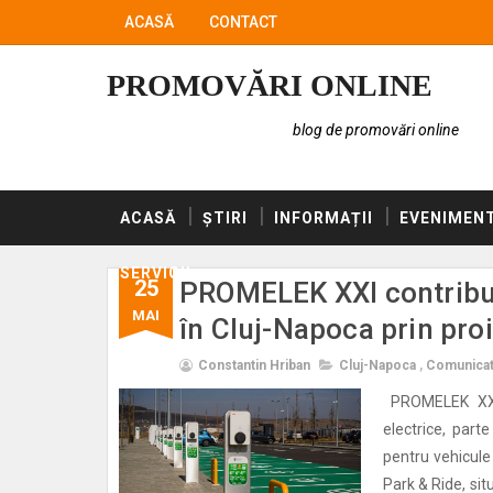
ACASĂ
CONTACT
PROMOVĂRI ONLINE
blog de promovări online
ACASĂ
ȘTIRI
INFORMAȚII
EVENIMEN
SERVICII
25
PROMELEK XXI contribuie
MAI
în Cluj-Napoca prin pro
Constantin Hriban
Cluj-Napoca
,
Comunicat
PROMELEK XXI, 
electrice, part
pentru vehicule
Park & Ride, sit