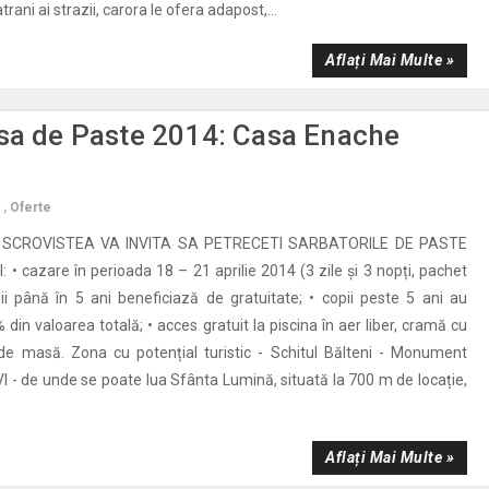
atrani ai strazii, carora le ofera adapost,...
Aflați Mai Multe »
asa de Paste 2014: Casa Enache
,
Oferte
SCROVISTEA VA INVITA SA PETRECETI SARBATORILE DE PASTE
 • cazare în perioada 18 – 21 aprilie 2014 (3 zile și 3 nopți, pachet
ii până în 5 ani beneficiază de gratuitate; • copii peste 5 ani au
din valoarea totală; • acces gratuit la piscina în aer liber, cramă cu
s de masă. Zona cu potențial turistic - Schitul Bălteni - Monument
 - de unde se poate lua Sfânta Lumină, situată la 700 m de locație,
Aflați Mai Multe »