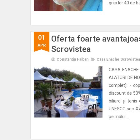
grija lor 40 de b
01
Oferta foarte avantajo
APR
Scrovistea
Constantin Hriban
Casa Enache Scrovistea
CASA ENACHE 
ALATURI DE NOI:
complet); • cop
discount de 50% 
biliard și teni
UNESCO sec. XVI
pe malul...