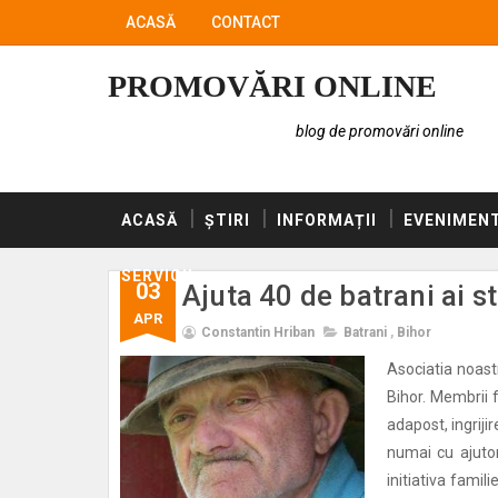
ACASĂ
CONTACT
PROMOVĂRI ONLINE
blog de promovări online
ACASĂ
ȘTIRI
INFORMAȚII
EVENIMEN
SERVICII
03
Ajuta 40 de batrani ai s
APR
Constantin Hriban
Batrani
,
Bihor
Asociatia noastr
Bihor. Membrii f
adapost, ingriji
numai cu ajutoru
initiativa famil