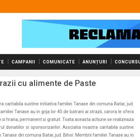
TE
CAMPANII
COMUNICATE
ANUNȚURI
CONCURSU
trazii cu alimente de Paste
a caritabila sustine initiativa familiei Tanase din comuna Batar, jud.
amiliei Tanase au in grija lor 40 de batrani ai strazii, carora le ofera
re si hrana, permanent si gratuit. Toata aceasta actiune se realizeaza
l donatiilor si sponsorizarilor. Asociatia noastra caritabila sustine
iei Tanase din comuna Batar, jud. Bihor. Membrii familiei Tanase au in