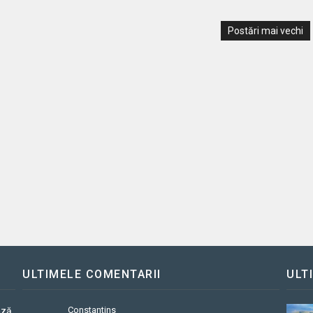
Postări mai vechi
ULTIMELE COMENTARII
ULT
Constantins
ază