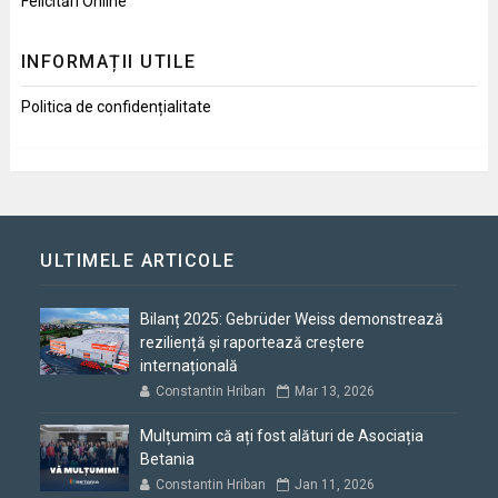
Felicitări Online
INFORMAȚII UTILE
Politica de confidențialitate
ULTIMELE ARTICOLE
Bilanț 2025: Gebrüder Weiss demonstrează
reziliență și raportează creștere
internațională
Constantin Hriban
Mar 13, 2026
Mulțumim că ați fost alături de Asociația
Betania
Constantin Hriban
Jan 11, 2026