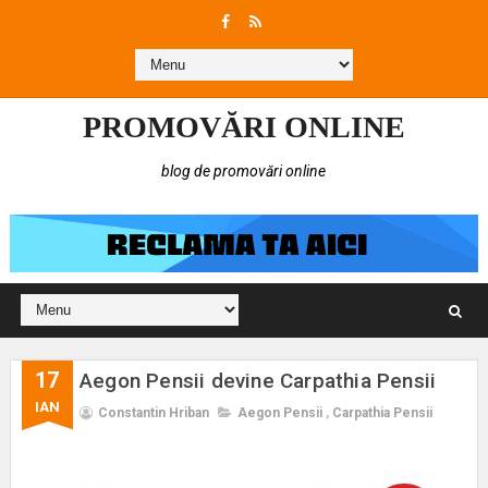
PROMOVĂRI ONLINE
blog de promovări online
17
Aegon Pensii devine Carpathia Pensii
IAN
Constantin Hriban
Aegon Pensii
,
Carpathia Pensii