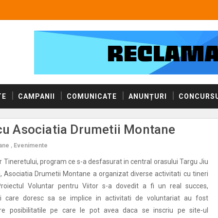
TE
CAMPANII
COMUNICATE
ANUNȚURI
CONCURSU
 cu Asociatia Drumetii Montane
tane
,
Evenimente
r Tineretului, program ce s-a desfasurat in central orasului Targu Jiu
, Asociatia Drumetii Montane a organizat diverse activitati cu tineri
Proiectul Voluntar pentru Viitor s-a dovedit a fi un real succes,
ii care doresc sa se implice in activitati de voluntariat au fost
re posibilitatile pe care le pot avea daca se inscriu pe site-ul