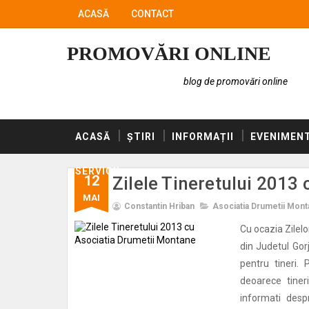
ACASĂ
CONTACT
PROMOVĂRI ONLINE
blog de promovări online
ACASĂ
ȘTIRI
INFORMAȚII
EVENIMEN
SERVICII
12
Zilele Tineretului 2013
MAI
Constantin Hriban
Asociatia Drumetii Mon
Cu ocazia Zilelo
din Judetul Gorj
pentru tineri. 
deoarece tiner
informati desp