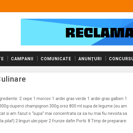
TE
CAMPANII
COMUNICATE
ANUNȚURI
CONCURSU
Culinare
ngrediente: 2 cepe 1 morcov 1 ardei gras verde 1 ardei gras galben 1
u 300g ciuperci champignon 300g orez 800 ml supa de legume (eu am
icat si am facut o “supa” mai concentrata ca sa nu mai fiu nevoita sa
a pilaf) 2 linguri ulei piper 2 frunze dafin Portii: 8 Timp de preparare: