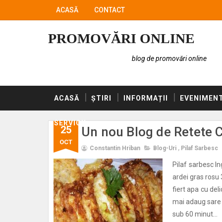
ACASĂ
CONTACT
PROMOVĂRI ONLINE
blog de promovări online
ACASĂ
ȘTIRI
INFORMAȚII
EVENIMEN
SERVICII
25
Un nou Blog de Retete 
OCT
Constantin Hriban
Blog-Uri
,
Pilaf Sarbesc
Pilaf sarbesc I
ardei gras ros
fiert apa cu del
mai adaug sare l
sub 60 minut...