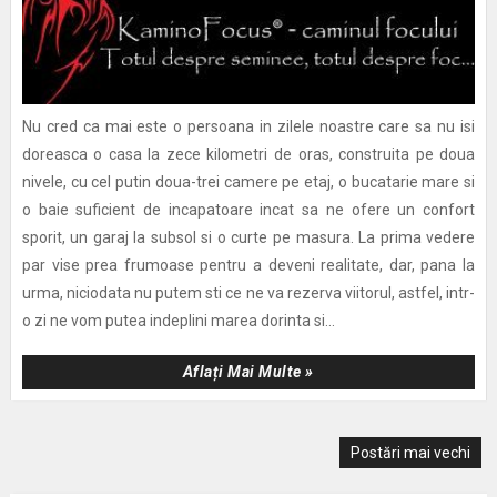
Nu cred ca mai este o persoana in zilele noastre care sa nu isi
doreasca o casa la zece kilometri de oras, construita pe doua
nivele, cu cel putin doua-trei camere pe etaj, o bucatarie mare si
o baie suficient de incapatoare incat sa ne ofere un confort
sporit, un garaj la subsol si o curte pe masura. La prima vedere
par vise prea frumoase pentru a deveni realitate, dar, pana la
urma, niciodata nu putem sti ce ne va rezerva viitorul, astfel, intr-
o zi ne vom putea indeplini marea dorinta si...
Aflați Mai Multe »
Postări mai vechi