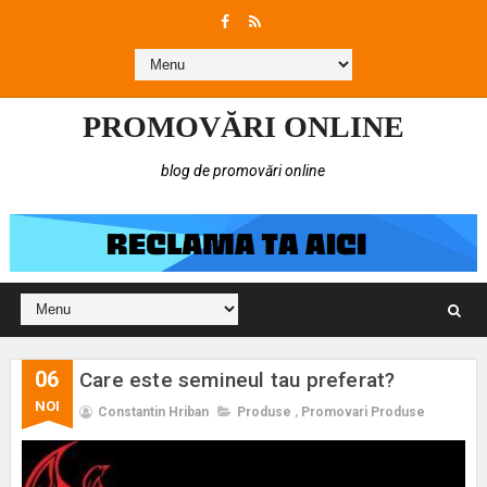
PROMOVĂRI ONLINE
blog de promovări online
06
Care este semineul tau preferat?
NOI
Constantin Hriban
Produse
,
Promovari Produse