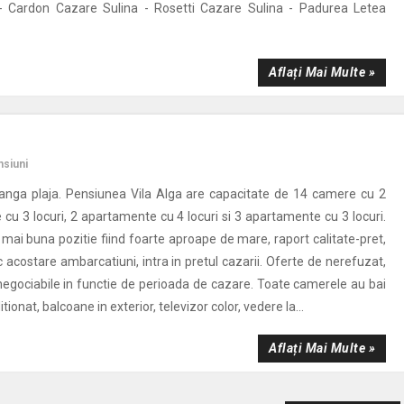
- Cardon Cazare Sulina - Rosetti Cazare Sulina - Padurea Letea
Aflați Mai Multe »
siuni
langa plaja. Pensiunea Vila Alga are capacitate de 14 camere cu 2
 cu 3 locuri, 2 apartamente cu 4 locuri si 3 apartamente cu 3 locuri.
 mai buna pozitie fiind foarte aproape de mare, raport calitate-pret,
 acostare ambarcatiuni, intra in pretul cazarii. Oferte de nerefuzat,
 negociabile in functie de perioada de cazare. Toate camerele au bai
itionat, balcoane in exterior, televizor color, vedere la...
Aflați Mai Multe »