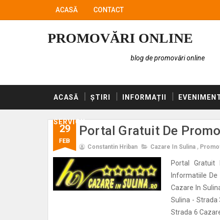
ACASĂ
CONTACT
PROMOVĂRI ONLINE
blog de promovări online
ACASĂ
ȘTIRI
INFORMAȚII
EVENIMEN
SERVICII
29
Portal Gratuit De Promo
FEB
Constantin Hriban
Cazare In Sulina
,
Promov
Portal Gratuit
Informatiile De
Cazare In Sulin
Sulina - Strada
Strada 6 Cazare