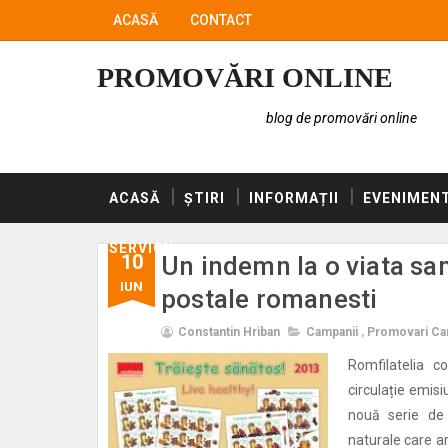
ACASĂ
CONTACT
PROMOVĂRI ONLINE
blog de promovări online
ACASĂ
ȘTIRI
INFORMAȚII
EVENIMEN
SERVICII
10
Un indemn la o viata san
IUN
postale romanesti
Constantin Hriban
Campanii
,
Promovari Ca
Romfilatelia c
circulație emis
nouă serie de 
naturale care ar