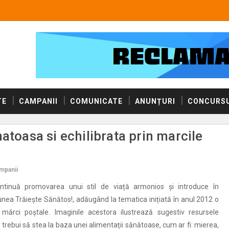
TE
CAMPANII
COMUNICATE
ANUNȚURI
CONCURSU
atoasa si echilibrata prin marcile
mpanii
ontinuă promovarea unui stil de viață armonios și introduce în
iunea Trăiește Sănătos!, adăugând la tematica inițiată în anul 2012 o
mărci poștale. Imaginile acestora ilustrează sugestiv resursele
 trebui să stea la baza unei alimentații sănătoase, cum ar fi: mierea,