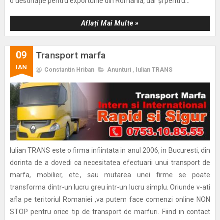
o destinație pentru exporturile din România, dar și pentru...
Aflați Mai Multe »
09
Transport marfa
IAN
Constantin Hriban
Anunturi
,
Iulian TRANS
Iulian TRANS este o firma infiintata in anul 2006, in Bucuresti, din
dorinta de a dovedi ca necesitatea efectuarii unui transport de
marfa, mobilier, etc., sau mutarea unei firme se poate
transforma dintr-un lucru greu intr-un lucru simplu. Oriunde v-ati
afla pe teritoriul Romaniei ,va putem face comenzi online NON
STOP pentru orice tip de transport de marfuri. Fiind in contact