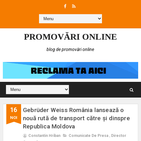
PROMOVĂRI ONLINE
blog de promovări online
16
Gebrüder Weiss România lansează o
nouă rută de transport către și dinspre
NOI
Republica Moldova
Constantin Hriban
Comunicate De Presa
,
Director