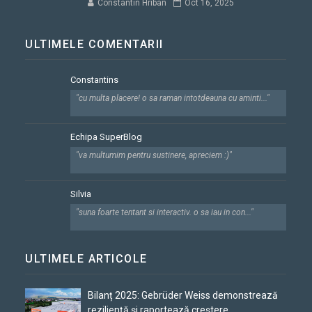
Constantin Hriban
Oct 16, 2025
ULTIMELE COMENTARII
Constantins
"cu multa placere! o sa raman intotdeauna cu aminti..."
Echipa SuperBlog
"va multumim pentru sustinere, apreciem :)"
Silvia
"suna foarte tentant si interactiv. o sa iau in con..."
ULTIMELE ARTICOLE
Bilanț 2025: Gebrüder Weiss demonstrează
reziliență și raportează creștere