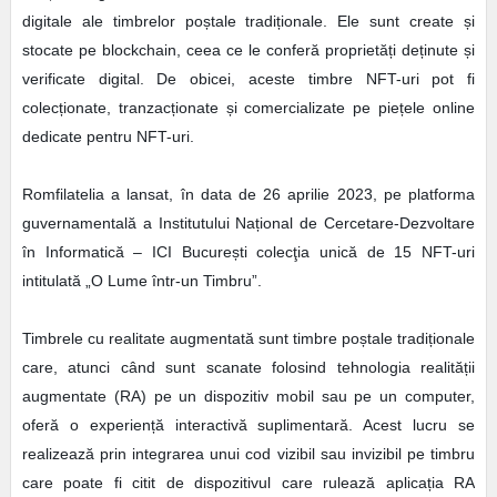
digitale ale timbrelor poștale tradiționale. Ele sunt create și
stocate pe blockchain, ceea ce le conferă proprietăți deținute și
verificate digital. De obicei, aceste timbre NFT-uri pot fi
colecționate, tranzacționate și comercializate pe piețele online
dedicate pentru NFT-uri.
Romfilatelia a lansat, în data de 26 aprilie 2023, pe platforma
guvernamentală a Institutului Național de Cercetare-Dezvoltare
în Informatică – ICI București colecţia unică de 15 NFT-uri
intitulată „O Lume într-un Timbru”.
Timbrele cu realitate augmentată sunt timbre poștale tradiționale
care, atunci când sunt scanate folosind tehnologia realității
augmentate (RA) pe un dispozitiv mobil sau pe un computer,
oferă o experiență interactivă suplimentară. Acest lucru se
realizează prin integrarea unui cod vizibil sau invizibil pe timbru
care poate fi citit de dispozitivul care rulează aplicația RA