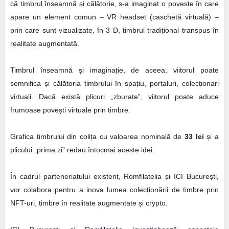
că timbrul înseamnă și călătorie, s-a imaginat o poveste în care
apare un element comun – VR headset (caschetă virtuală) –
prin care sunt vizualizate, în 3 D, timbrul tradițional transpus în
realitate augmentată.
Timbrul înseamnă și imaginație, de aceea, viitorul poate
semnifica și călătoria timbrului în spațiu, portaluri, colecționari
virtuali. Dacă există plicuri „zburate”, viitorul poate aduce
frumoase povești virtuale prin timbre.
Grafica timbrului din colița cu valoarea nominală de
33 lei
și a
plicului „prima zi” redau întocmai aceste idei.
În cadrul parteneriatului existent, Romfilatelia și ICI București,
vor colabora pentru a inova lumea colecționării de timbre prin
NFT-uri, timbre în realitate augmentate și crypto.