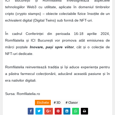
ICI București și Romfilatelia investighează aspectele
tehnologiilor Web3 cu utilitate, aplicate în domeniul timbrelor
cripto (crypto stamps) – obiecte colectabile fizice însoțite de un
echivalent digital (Digital Twins) sub formă de NFT-uri.
În cadrul Conferinței din perioada 16-18 aprilie 2024,
Romfilatelia și ICI București vor promova atât emisiunea de
mărci poștale
Inovare, pași spre viitor
, cât și o colecție de
NFT-uri dedicate.
Romfilatelia reinventează tradiția și își aduce experiența pentru
a păstra farmecul colecționării, aducând această pasiune și în
era nativilor digitali.
Sursa: Romfilatelia.ro
Etichete
# 3D
# Clasor