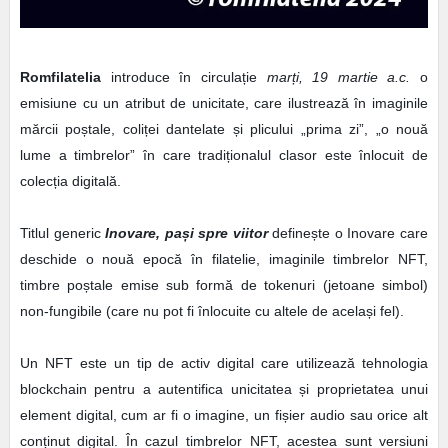
Romfilatelia
introduce în circulație
marți, 19 martie a.c.
o
emisiune cu un atribut de unicitate, care ilustrează în imaginile
mărcii poștale, coliței dantelate și plicului „prima zi”, „o nouă
lume a timbrelor” în care tradiționalul clasor este înlocuit de
colecția digitală.
Titlul generic
Inovare, pași spre viitor
definește o Inovare care
deschide o nouă epocă în filatelie, imaginile timbrelor NFT,
timbre poștale emise sub formă de tokenuri (jetoane simbol)
non-fungibile (care nu pot fi înlocuite cu altele de același fel).
Un NFT este un tip de activ digital care utilizează tehnologia
blockchain pentru a autentifica unicitatea și proprietatea unui
element digital, cum ar fi o imagine, un fișier audio sau orice alt
conținut digital. În cazul timbrelor NFT, acestea sunt versiuni