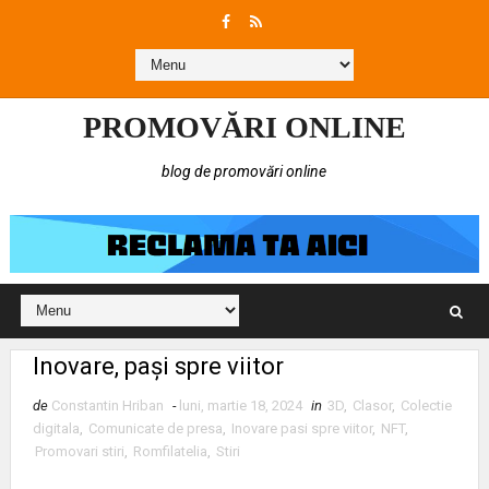
PROMOVĂRI ONLINE
blog de promovări online
Inovare, pași spre viitor
de
Constantin Hriban
-
luni, martie 18, 2024
in
3D
,
Clasor
,
Colectie
digitala
,
Comunicate de presa
,
Inovare pasi spre viitor
,
NFT
,
Promovari stiri
,
Romfilatelia
,
Stiri