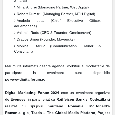
Smarts)
Mihai Andrei (Managing Partner, WebDigital)
Robert Dumitru (Managing Partner, MTH Digital)
Anabela Luca (Chief Executive Officer,
adLemonade)
Valentin Radu (CEO & Founder, Omniconvert)
Dragos Smeu (Founder, Mavericks)
Monica Jitariuc (Communication Trainer &
Consultant)
Mai multe informatii despre agenda, vorbitori si modalitatile de
participare la eveniment sunt disponibile
pe
www.digitalforum.ro
.
Digital Marketing Forum 2024
este un eveniment organizat
de
Evensys
, in parteneriat cu
Raiffeisen Bank
si
Codezilla
si
realizat cu sprijinul
Kaufland Romania
,
McDonald’s
Romania
,
glo
,
Teads – The Global Media Platform
,
Project