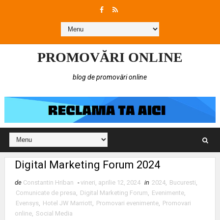
PROMOVĂRI ONLINE
blog de promovări online
Digital Marketing Forum 2024
de
Constantin Hriban
-
vineri, aprilie 12, 2024
in
2024
,
Bucuresti
,
Comunicate de presa
,
Digital Marketing Forum
,
Evenimente
,
Evensys
,
Hotel JW Marriott
,
Promovari evenimente
,
Promovari
online
,
Social Media