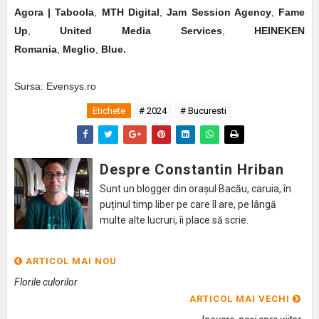
Agora | Taboola
,
MTH Digital
,
Jam Session Agency
,
Fame
Up
,
United Media Services
,
HEINEKEN
Romania
,
Meglio
,
Blue.
Sursa: Evensys.ro
Etichete
# 2024
# Bucuresti
Despre Constantin Hriban
Sunt un blogger din orașul Bacău, caruia, în
puținul timp liber pe care îl are, pe lângă
multe alte lucruri, îi place să scrie.
ARTICOL MAI NOU
Florile culorilor
ARTICOL MAI VECHI