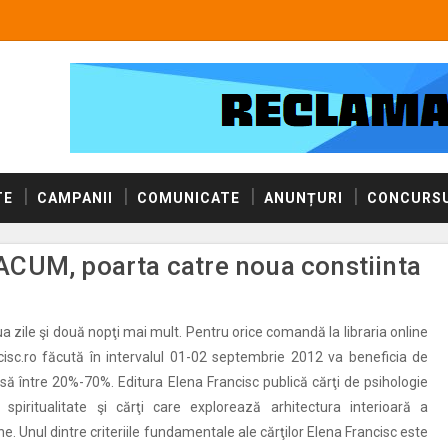
TE
CAMPANII
COMUNICATE
ANUNȚURI
CONCURSU
CUM, poarta catre noua constiinta
a zile şi două nopţi mai mult. Pentru orice comandă la libraria online
isc.ro făcută în intervalul 01-02 septembrie 2012 va beneficia de
să între 20%-70%. Editura Elena Francisc publică cărţi de psihologie
 spiritualitate şi cărţi care explorează arhitectura interioară a
e. Unul dintre criteriile fundamentale ale cărţilor Elena Francisc este