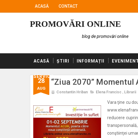
ACASĂ
CONTACT
PROMOVĂRI ONLINE
blog de promovări online
ACASĂ
ȘTIRI
INFORMAȚII
EVENIMEN
SERVICII
28
“Ziua 2070” Momentul A
AUG
Constantin Hriban
Elena Francisc
,
Librarii
Vara ţine cu dou
www.elenafranc
reducere cuprin
transpersonală,
conştiinţei uman