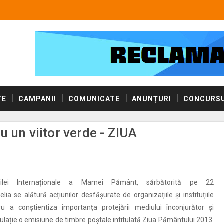
TE
CAMPANII
COMUNICATE
ANUNȚURI
CONCURSU
u un viitor verde - ZIUA
lei Internaționale a Mamei Pământ, sărbătorită pe 22
telia se alătură acțiunilor desfășurate de organizațiile și instituțiile
u a conștientiza importanța protejării mediului înconjurător și
culație o emisiune de timbre poștale intitulată Ziua Pământului 2013.