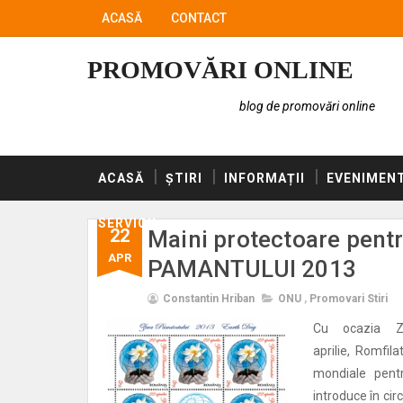
ACASĂ
CONTACT
PROMOVĂRI ONLINE
blog de promovări online
ACASĂ
ȘTIRI
INFORMAȚII
EVENIMEN
SERVICII
22
Maini protectoare pentr
APR
PAMANTULUI 2013
Constantin Hriban
ONU
,
Promovari Stiri
Cu ocazia Zi
aprilie, Romfila
mondiale pentr
introduce în cir