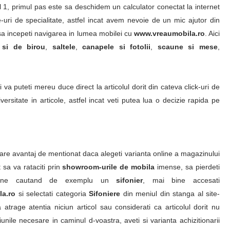
, primul pas este sa deschidem un calculator conectat la internet
e-uri de specialitate, astfel incat avem nevoie de un mic ajutor din
sa incepeti navigarea in lumea mobilei cu
www.vreaumobila.ro
. Aici
 si de birou
,
saltele
,
canapele si fotolii
,
scaune si mese
,
 va puteti mereu duce direct la articolul dorit din cateva click-uri de
ersitate in articole, astfel incat veti putea lua o decizie rapida pe
are avantaj de mentionat daca alegeti varianta online a magazinului
 sa va rataciti prin
showroom-urile de mobila
imense, sa pierdeti
bune cautand de exemplu un
sifonier
, mai bine accesati
a.ro
si selectati categoria
Sifoniere
din meniul din stanga al site-
 atrage atentia niciun articol sau considerati ca articolul dorit nu
nile necesare in caminul d-voastra, aveti si varianta achizitionarii