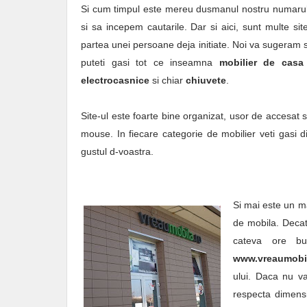
Si cum timpul este mereu dusmanul nostru numarul 1
si sa incepem cautarile. Dar si aici, sunt multe sit
partea unei persoane deja initiate. Noi va sugeram 
puteti gasi tot ce inseamna
mobilier de casa
electrocasnice
si chiar
chiuvete
.
Site-ul este foarte bine organizat, usor de accesat si
mouse. In fiecare categorie de mobilier veti gasi div
gustul d-voastra.
Si mai este un m
de mobila. Decat
cateva ore 
www.vreaumobil
ului. Daca nu va
respecta dimensiu