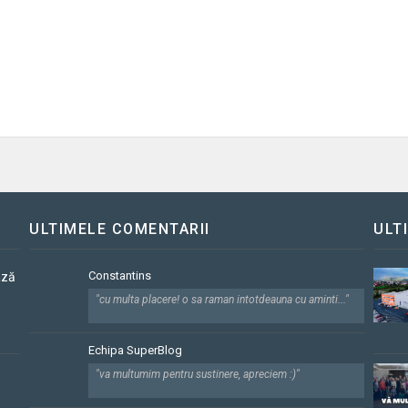
ULTIMELE COMENTARII
ULT
Constantins
ază
"cu multa placere! o sa raman intotdeauna cu aminti..."
Echipa SuperBlog
"va multumim pentru sustinere, apreciem :)"