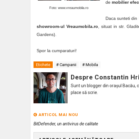
de
mobilier efe
Foto: www.vreaumobila.ro
Daca sunteti din
showroom-ul Vreaumobila.ro
, situat in str. Glad
Gardens).
Spor la cumparaturi!
Etichete
# Campanii
# Mobila
Despre Constantin Hr
Sunt un blogger din orașul Bacău, caru
place să scrie.
ARTICOL MAI NOU
BitDefender, un antivirus de calitate