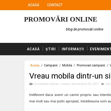
ACASĂ
CONTACT
PROMOVĂRI ONLINE
blog de promovări online
ACASĂ
ȘTIRI
INFORMAȚII
EVENIMEN
SERVICII
Acasa
/
Campanii
/
Mobila
/
Promovari campanii
/
Vreau mobila dintr-un si
de
Constantin Hriban
-
vineri, decembrie 30, 2011
in
Cam
Indiferent daca avem un camin propriu sau intentio
mai mult sau mai putin apropiat, intotdeauna vom 