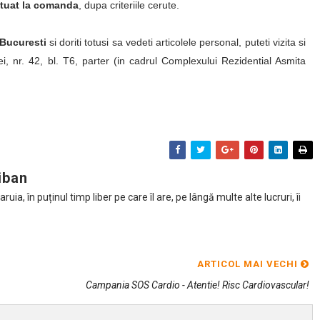
ctuat la comanda
, dupa criteriile cerute.
Bucuresti
si doriti totusi sa vedeti articolele personal, puteti vizita si
itei, nr. 42, bl. T6, parter (in cadrul Complexului Rezidential Asmita
iban
ia, în puținul timp liber pe care îl are, pe lângă multe alte lucruri, îi
ARTICOL MAI VECHI
Campania SOS Cardio - Atentie! Risc Cardiovascular!