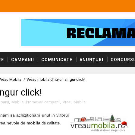
TE
CAMPANII
COMUNICATE
ANUNȚURI
CONCURSU
Vreau Mobila
/
Vreau mobila dintr-un singur click!
ngur click!
panii
,
Mobila
,
Promovari campanii
,
Vreau Mobila
nam sa achizitionam unul in viitorul
avea nevoie de
mobila
de calitate.