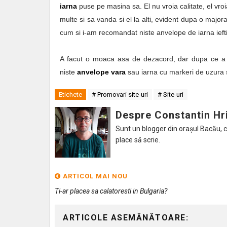
iarna
puse pe masina sa. El nu vroia calitate, el vr
multe si sa vanda si el la alti, evident dupa o majo
cum si i-am recomandat niste anvelope de iarna iefti
A facut o moaca asa de dezacord, dar dupa ce a lu
niste
anvelope vara
sau iarna cu markeri de uzura s
Etichete
# Promovari site-uri
# Site-uri
Despre Constantin Hr
Sunt un blogger din orașul Bacău, caru
place să scrie.
ARTICOL MAI NOU
Ti-ar placea sa calatoresti in Bulgaria?
ARTICOLE ASEMĂNĂTOARE: