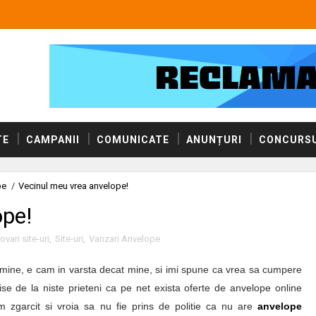
TE
CAMPANII
COMUNICATE
ANUNȚURI
CONCURSU
pe
/
Vecinul meu vrea anvelope!
ope!
vari site-uri
,
Site-uri
,
Vanzari Anvelope
 mine, e cam in varsta decat mine, si imi spune ca vrea sa cumpere
ise de la niste prieteni ca pe net exista oferte de anvelope online
am zgarcit si vroia sa nu fie prins de politie ca nu are
anvelope