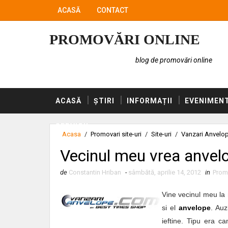
ACASĂ
CONTACT
PROMOVĂRI ONLINE
blog de promovări online
ACASĂ
ȘTIRI
INFORMAȚII
EVENIMEN
SERVICII
Acasa
/
Promovari site-uri
/
Site-uri
/
Vanzari Anvelo
Vecinul meu vrea anvel
de
Constantin Hriban
-
sâmbătă, aprilie 14, 2012
in
Promo
Vine vecinul meu la
si el
anvelope
. Auz
ieftine. Tipu era c