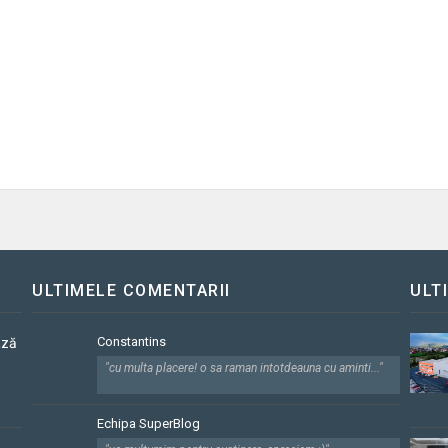
ULTIMELE COMENTARII
ULT
Constantins
ază
"cu multa placere! o sa raman intotdeauna cu aminti..."
Echipa SuperBlog