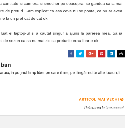
oia cantitate si cum era si smecher pe deasupra, se gandea sa ia mai
rare de preturi. I-am explicat ca asa ceva nu se poate, ca nu ar avea
ne la un pret cat de cat ok.
at el laptop-ul si a cautat singur a ajuns la parerea mea. Sa ia
i de sezon ca sa nu mai zic ca preturile erau foarte ok.
iban
ia, în puținul timp liber pe care îl are, pe lângă multe alte lucruri, îi
ARTICOL MAI VECHI
Relaxarea la tine acasa!