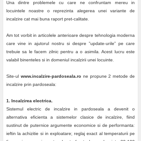
Una dintre problemele cu care ne confruntam mereu in
locuintele noastre o reprezinta alegerea unei variante de
incalzire cat mai buna raport pret-calitate.
Am tot vorbit in articolele anterioare despre tehnologia moderna
care vine in ajutorul nostru si despre ”update-urile” pe care
trebuie sa le facem zilnic pentru a o asimila. Acest lucru este
valabil binenteles si in domeniul incalzirii unei locuinte.
Site-ul
www.incalzire-pardoseala.ro
ne propune 2 metode de
incalzire prin pardoseala:
1. Incalzirea electrica.
Sistemul electric de incalzire in pardoseala a devenit o
alternativa eficienta a sistemelor clasice de incalzire, fiind
sustinut de puternice argumente economice si de performanta:
ieftin la achizitie si in exploatare; reglaj exact al temperaturii pe