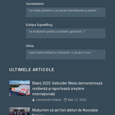
Constantins
"cu multa placere! o sa raman intotdeauna cu aminti..."
Echipa SuperBlog
"va multumim pentru sustinere, apreciem :)"
Silvia
"suna foarte tentant si interactiv. o sa iau in con..."
ULTIMELE ARTICOLE
Bilanț 2025: Gebrüder Weiss demonstrează
reziliență și raportează creștere
internațională
Constantin Hriban
Mar 13, 2026
Mulțumim că ați fost alături de Asociația