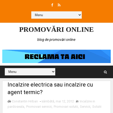
PROMOVĂRI ONLINE
blog de promovări online
Incalzire electrica sau incalzire cu
agent termic?
de
Constantin Hriban
-
sâmbătă, mai 12, 2012
in
Incalzire in
pardoseala
,
Promovari servicii
,
Promovari solutii
,
Servicii
,
Solutii