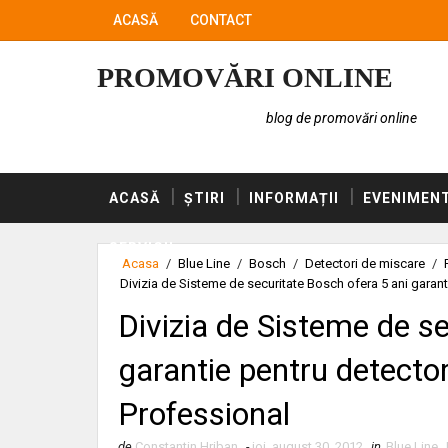
ACASĂ
CONTACT
PROMOVĂRI ONLINE
blog de promovări online
ACASĂ
ȘTIRI
INFORMAȚII
EVENIMEN
SERVICII
Acasa
/
Blue Line
/
Bosch
/
Detectori de miscare
/
Divizia de Sisteme de securitate Bosch ofera 5 ani garanti
Divizia de Sisteme de se
garantie pentru detector
Professional
de
Constantin Hriban
-
joi, august 30, 2012
in
Blue Line
,