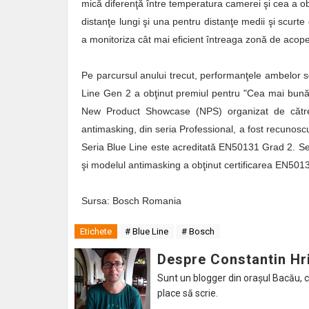
mică diferenţă între temperatura camerei şi cea a obi
distanţe lungi şi una pentru distanţe medii şi scurte
a monitoriza cât mai eficient întreaga zonă de acope
Pe parcursul anului trecut, performanţele ambelor se
Line Gen 2 a obţinut premiul pentru "Cea mai bună s
New Product Showcase (NPS) organizat de către S
antimasking, din seria Professional, a fost recunosc
Seria Blue Line este acreditată EN50131 Grad 2. Se
şi modelul antimasking a obţinut certificarea EN50
Sursa: Bosch Romania
Etichete
# Blue Line
# Bosch
Despre Constantin Hr
Sunt un blogger din orașul Bacău, caru
place să scrie.