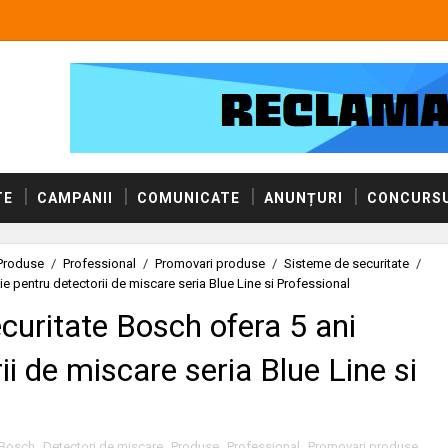
TE
CAMPANII
COMUNICATE
ANUNȚURI
CONCURSU
Produse
/
Professional
/
Promovari produse
/
Sisteme de securitate
/
e pentru detectorii de miscare seria Blue Line si Professional
curitate Bosch ofera 5 ani
ii de miscare seria Blue Line si
Bosch
,
Detectori de miscare
,
Produse
,
Professional
,
Promovari produse
,