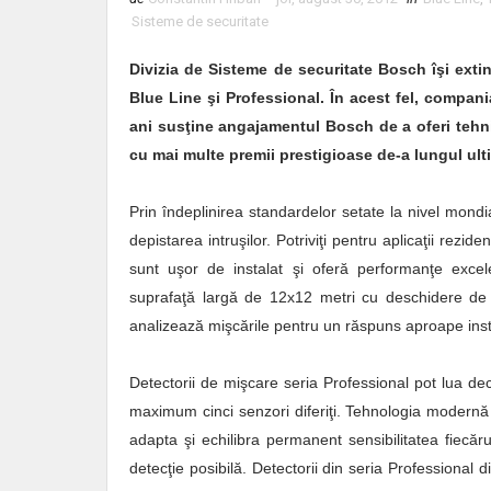
Sisteme de securitate
Divizia de Sisteme de securitate Bosch îşi extin
Blue Line şi Professional. În acest fel, compani
ani susţine angajamentul Bosch de a oferi tehni
cu mai multe premii prestigioase de-a lungul ult
Prin îndeplinirea standardelor setate la nivel mondi
depistarea intruşilor. Potriviţi pentru aplicaţii rezi
sunt uşor de instalat şi oferă performanţe excel
suprafaţă largă de 12x12 metri cu deschidere de 
analizează mişcările pentru un răspuns aproape ins
Detectorii de mişcare seria Professional pot lua deci
maximum cinci senzori diferiţi. Tehnologia modernă
adapta şi echilibra permanent sensibilitatea fiecă
detecţie posibilă. Detectorii din seria Professional 