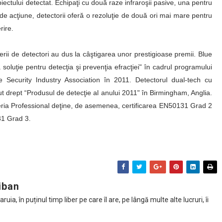
ectului detectat. Echipaţi cu două raze infraroşii pasive, una pentru
 de acţiune, detectorii oferă o rezoluţie de două ori mai mare pentru
rire.
rii de detectori au dus la câştigarea unor prestigioase premii. Blue
oluţie pentru detecţia şi prevenţia efracţiei" în cadrul programului
ecurity Industry Association în 2011. Detectorul dual-tech cu
ut drept “Produsul de detecţie al anului 2011" în Birmingham, Anglia.
ria Professional deţine, de asemenea, certificarea EN50131 Grad 2
131 Grad 3.
iban
ia, în puținul timp liber pe care îl are, pe lângă multe alte lucruri, îi