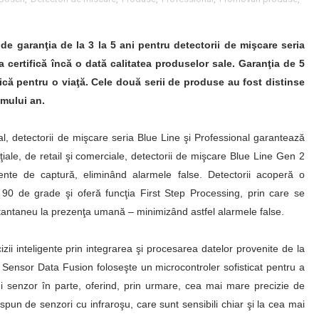
de garanţia de la 3 la 5 ani pentru detectorii de mişcare seria
a certifică încă o dată calitatea produselor sale. Garanţia de 5
că pentru o viaţă. Cele două serii de produse au fost distinse
imului an.
al, detectorii de mişcare seria Blue Line şi Professional garantează
denţiale, de retail şi comerciale, detectorii de mişcare Blue Line Gen 2
ente de captură, eliminând alarmele false. Detectorii acoperă o
90 de grade şi oferă funcţia First Step Processing, prin care se
tantaneu la prezenţa umană – minimizând astfel alarmele false.
zii inteligente prin integrarea şi procesarea datelor provenite de la
 Sensor Data Fusion foloseşte un microcontroler sofisticat pentru a
rui senzor în parte, oferind, prin urmare, cea mai mare precizie de
dispun de senzori cu infraroşu, care sunt sensibili chiar şi la cea mai