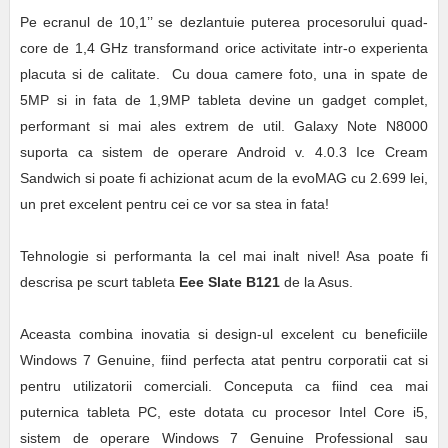
Pe ecranul de 10,1’’ se dezlantuie puterea procesorului quad-
core de 1,4 GHz transformand orice activitate intr-o experienta
placuta si de calitate. Cu doua camere foto, una in spate de
5MP si in fata de 1,9MP tableta devine un gadget complet,
performant si mai ales extrem de util. Galaxy Note N8000
suporta ca sistem de operare Android v. 4.0.3 Ice Cream
Sandwich si poate fi achizionat acum de la evoMAG cu 2.699 lei,
un pret excelent pentru cei ce vor sa stea in fata!
Tehnologie si performanta la cel mai inalt nivel! Asa poate fi
descrisa pe scurt tableta
Eee Slate B121
de la Asus.
Aceasta combina inovatia si design-ul excelent cu beneficiile
Windows 7 Genuine, fiind perfecta atat pentru corporatii cat si
pentru utilizatorii comerciali. Conceputa ca fiind cea mai
puternica tableta PC, este dotata cu procesor Intel Core i5,
sistem de operare Windows 7 Genuine Professional sau