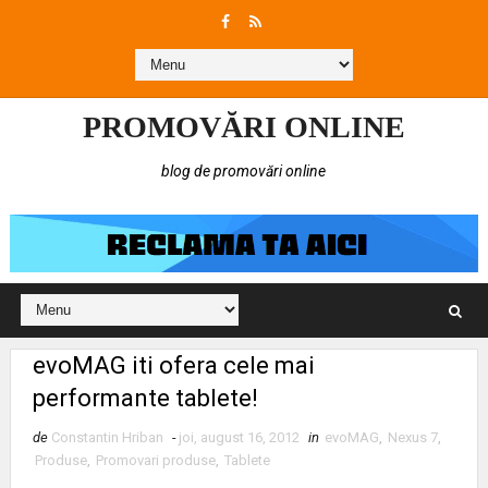
PROMOVĂRI ONLINE
blog de promovări online
evoMAG iti ofera cele mai
performante tablete!
de
Constantin Hriban
-
joi, august 16, 2012
in
evoMAG
,
Nexus 7
,
Produse
,
Promovari produse
,
Tablete