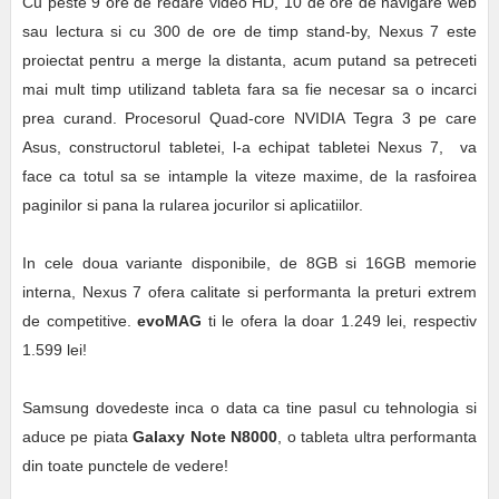
Cu peste 9 ore de redare video HD, 10 de ore de navigare web
sau lectura si cu 300 de ore de timp stand-by, Nexus 7 este
proiectat pentru a merge la distanta, acum putand sa petreceti
mai mult timp utilizand tableta fara sa fie necesar sa o incarci
prea curand. Procesorul Quad-core NVIDIA Tegra 3 pe care
Asus, constructorul tabletei, l-a echipat tabletei Nexus 7, va
face ca totul sa se intample la viteze maxime, de la rasfoirea
paginilor si pana la rularea jocurilor si aplicatiilor.
In cele doua variante disponibile, de 8GB si 16GB memorie
interna, Nexus 7 ofera calitate si performanta la preturi extrem
de competitive.
evoMAG
ti le ofera la doar 1.249 lei, respectiv
1.599 lei!
Samsung dovedeste inca o data ca tine pasul cu tehnologia si
aduce pe piata
Galaxy Note N8000
, o tableta ultra performanta
din toate punctele de vedere!