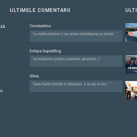
ULTIMELE COMENTARII
ULT
Constantins
ază
"cu multa placere! o sa raman intotdeauna cu aminti..."
Echipa SuperBlog
"va multumim pentru sustinere, apreciem :)"
Silvia
"suna foarte tentant si interactiv. o sa iau in con..."
ru