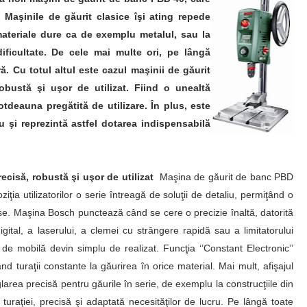
 Maşinile de găurit clasice îşi ating repede
materiale dure ca de exemplu metalul, sau la
ificultate. De cele mai multe ori, pe lângă
ă. Cu totul altul este cazul maşinii de găurit
bustă şi uşor de utilizat. Fiind o unealtă
totdeauna pregătită de utilizare. În plus, este
u şi reprezintă astfel dotarea indispensabilă
cisă, robustă şi uşor de utilizat
Maşina de găurit de banc PBD
ia utilizatorilor o serie întreagă de soluţii de detaliu, permiţând o
cise. Maşina Bosch punctează când se cere o precizie înaltă, datorită
 digital, a laserului, a clemei cu strângere rapidă sau a limitatorului
or de mobilă devin simplu de realizat. Funcţia ‘’Constant Electronic’’
nd turaţii constante la găurirea în orice material. Mai mult, afişajul
glarea precisă pentru găurile în serie, de exemplu la construcţiile din
 turaţiei, precisă şi adaptată necesităţilor de lucru. Pe lângă toate