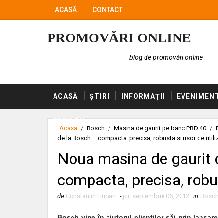
ACASĂ
CONTACT
PROMOVĂRI ONLINE
blog de promovări online
ACASĂ
ȘTIRI
INFORMAȚII
EVENIMEN
SERVICII
Acasa
/
Bosch
/
Masina de gaurit pe banc PBD 40
/
de la Bosch – compacta, precisa, robusta si usor de utili
Noua masina de gaurit 
compacta, precisa, robus
de
Constantin Hriban
-
joi, septembrie 06, 2012
in
Bosc
Bosch vine în ajutorul clienţilor săi prin lansa