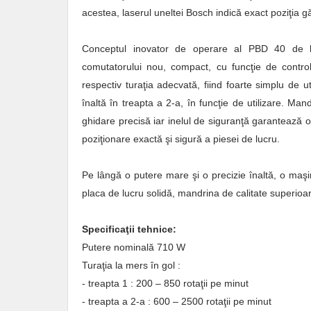
acestea, laserul uneltei Bosch indică exact poziţia gă
Conceptul inovator de operare al PBD 40 de la 
comutatorului nou, compact, cu funcţie de control,
respectiv turaţia adecvată, fiind foarte simplu de ut
înaltă în treapta a 2-a, în funcţie de utilizare. Ma
ghidare precisă iar inelul de siguranţă garantează o 
poziţionare exactă şi sigură a piesei de lucru.
Pe lângă o putere mare şi o precizie înaltă, o maş
placa de lucru solidă, mandrina de calitate superioar
Specificaţii tehnice:
Putere nominală 710 W
Turaţia la mers în gol :
- treapta 1 : 200 – 850 rotaţii pe minut
- treapta a 2-a : 600 – 2500 rotaţii pe minut