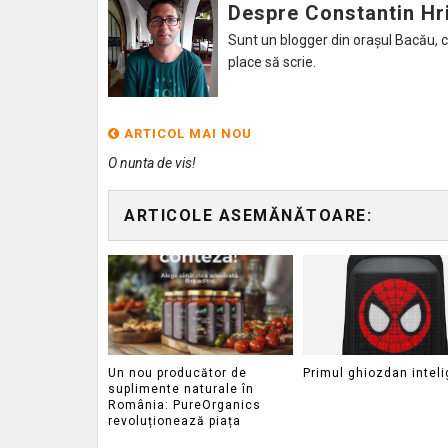
Despre Constantin Hr
Sunt un blogger din orașul Bacău, caru
place să scrie.
ARTICOL MAI NOU
O nunta de vis!
ARTICOLE ASEMĂNĂTOARE:
Un nou producător de
Primul ghiozdan inteli
suplimente naturale în
România: PureOrganics
revoluționează piața