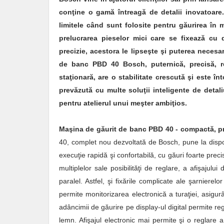
conţine o gamă întreagă de detalii inovatoare.
limitele când sunt folosite pentru găurirea în 
prelucrarea pieselor mici care se fixează cu d
precizie, acestora le lipseşte şi puterea necesar
de banc PBD 40 Bosch, puternică, precisă, ro
staţionară, are o stabilitate crescută şi este în
prevăzută cu multe soluţii inteligente de detali
pentru atelierul unui meşter ambiţios.
Maşina de găurit de banc PBD 40 - compactă, pre
40, complet nou dezvoltată de Bosch, pune la dispoziţ
execuţie rapidă şi confortabilă, cu găuri foarte pre
multiplelor sale posibilităţi de reglare, a afişajului
paralel. Astfel, şi fixările complicate ale şarnierel
permite monitorizarea electronică a turaţiei, asigurâ
adâncimii de găurire pe display-ul digital permite re
lemn. Afişajul electronic mai permite şi o reglare a