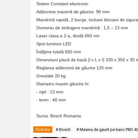
Sistem Constant electronic
Adâncime maximă de găurire: 90 mm
Mandrină rapidă, 2 bucşe, inclusiv blocare de sigur
Domeniu de strângere mandrină : 1,5 – 13 mm
Laser clasa a 2-a, diodă 650 nm
Spot luminos LED
Înălţime totală 650 mm
Dimensiuni placă de bază (l x L x î) 330 x 350 x 30
Reglarea adâncimii de găurire 125 mm
Greutate 20 kg
Diametru maxim găurire în:
- oţel : 13 mm
- lemn : 40 mm
Sursa: Bosch Romania
Etichete
# Bosch
# Masina de gaurit pe banc PBD 4