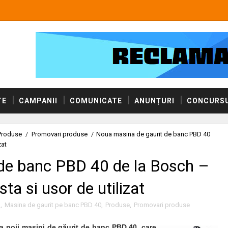
TE
CAMPANII
COMUNICATE
ANUNȚURI
CONCURSU
Produse
/
Promovari produse
/
Noua masina de gaurit de banc PBD 40
zat
de banc PBD 40 de la Bosch –
ta si usor de utilizat
h
,
Masina de gaurit pe banc PBD 40
,
Produse
,
Promovari produse
rea noii maşini de găurit de banc PBD 40, care